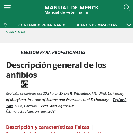
MANUAL DE MERCK
Manual de veterinaria
CONTENIDO VETERINARIO
DUEÑOS DE MASCOTAS
<
ANFIBIOS
VERSIÓN PARA PROFESIONALES
Descripción general de los
anfibios
Revisión completa:
oct 2021
Por
Brent R. Whitaker
,
MS, DVM
,
University
of Maryland, Institute of Marine and Environmental Technology
|
Taylor J.
Yaw
,
DVM, CertAqV
,
Texas State Aquarium
Última actualización: sept 2024
Descripción y características físicas
|