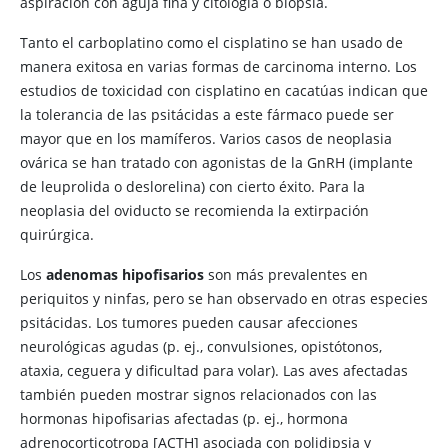
aspiración con aguja fina y citología o biopsia.
Tanto el carboplatino como el cisplatino se han usado de
manera exitosa en varias formas de carcinoma interno. Los
estudios de toxicidad con cisplatino en cacatúas indican que
la tolerancia de las psitácidas a este fármaco puede ser
mayor que en los mamíferos. Varios casos de neoplasia
ovárica se han tratado con agonistas de la GnRH (implante
de leuprolida o deslorelina) con cierto éxito. Para la
neoplasia del oviducto se recomienda la extirpación
quirúrgica.
Los
adenomas hipofisarios
son más prevalentes en
periquitos y ninfas, pero se han observado en otras especies
psitácidas. Los tumores pueden causar afecciones
neurológicas agudas (p. ej., convulsiones, opistótonos,
ataxia, ceguera y dificultad para volar). Las aves afectadas
también pueden mostrar signos relacionados con las
hormonas hipofisarias afectadas (p. ej., hormona
adrenocorticotropa [ACTH] asociada con polidipsia y