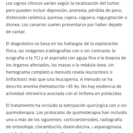
Los signos clínicos varían según la localización del tumor,
pero pueden incluir depresión, anorexia, pérdida de peso,
distensión celómica, paresia, cojera, ceguera, regurgitación o
disnea. Los canarios suelen presentarse por haber dejado
de cantar.
El diagnóstico se basa en los hallazgos de la exploración
física, las imágenes (radiografías con o sin contraste, la
ecografía o la TC) y el aspirado con aguja fina o la biopsia de
los órganos afectados, las masas o la médula ósea. Un
hemograma completo a menudo revela leucocitosis o
linfocitosis más que una leucopenia. A menudo se ha
descrito anemia (hematocrito <35 %). No hay evidencia de
actividad retrovírica asociada con el linfoma en psitácidas.
El tratamiento ha incluido la extirpación quirúrgica con o sin
quimioterapia. Los protocolos de quimioterapia han incluido
uno o más de los siguientes: corticoesteroides, radiografía
de ortovoltaje, clorambucilo, doxorubicina,
l
-asparaginasa,