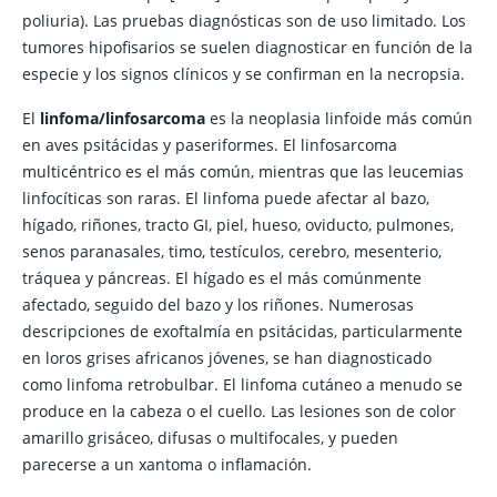
poliuria). Las pruebas diagnósticas son de uso limitado. Los
tumores hipofisarios se suelen diagnosticar en función de la
especie y los signos clínicos y se confirman en la necropsia.
El
linfoma/linfosarcoma
es la neoplasia linfoide más común
en aves psitácidas y paseriformes. El linfosarcoma
multicéntrico es el más común, mientras que las leucemias
linfocíticas son raras. El linfoma puede afectar al bazo,
hígado, riñones, tracto GI, piel, hueso, oviducto, pulmones,
senos paranasales, timo, testículos, cerebro, mesenterio,
tráquea y páncreas. El hígado es el más comúnmente
afectado, seguido del bazo y los riñones. Numerosas
descripciones de exoftalmía en psitácidas, particularmente
en loros grises africanos jóvenes, se han diagnosticado
como linfoma retrobulbar. El linfoma cutáneo a menudo se
produce en la cabeza o el cuello. Las lesiones son de color
amarillo grisáceo, difusas o multifocales, y pueden
parecerse a un xantoma o inflamación.