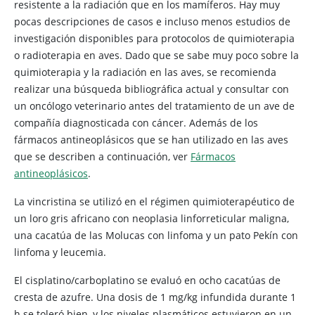
resistente a la radiación que en los mamíferos. Hay muy
pocas descripciones de casos e incluso menos estudios de
investigación disponibles para protocolos de quimioterapia
o radioterapia en aves. Dado que se sabe muy poco sobre la
quimioterapia y la radiación en las aves, se recomienda
realizar una búsqueda bibliográfica actual y consultar con
un oncólogo veterinario antes del tratamiento de un ave de
compañía diagnosticada con cáncer. Además de los
fármacos antineoplásicos que se han utilizado en las aves
que se describen a continuación,
ver
Fármacos
antineoplásicos
.
La vincristina se utilizó en el régimen quimioterapéutico de
un loro gris africano con neoplasia linforreticular maligna,
una cacatúa de las Molucas con linfoma y un pato Pekín con
linfoma y leucemia.
El cisplatino/carboplatino se evaluó en ocho cacatúas de
cresta de azufre. Una dosis de 1 mg/kg infundida durante 1
h se toleró bien, y los niveles plasmáticos estuvieron en un