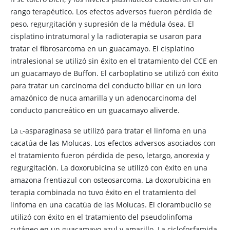
rango terapéutico. Los efectos adversos fueron pérdida de
peso, regurgitación y supresión de la médula ósea. El
cisplatino intratumoral y la radioterapia se usaron para
tratar el fibrosarcoma en un guacamayo. El cisplatino
intralesional se utilizó sin éxito en el tratamiento del CCE en
un guacamayo de Buffon. El carboplatino se utilizó con éxito
para tratar un carcinoma del conducto biliar en un loro
amazónico de nuca amarilla y un adenocarcinoma del
conducto pancreático en un guacamayo aliverde.
La
l
-asparaginasa se utilizó para tratar el linfoma en una
cacatúa de las Molucas. Los efectos adversos asociados con
el tratamiento fueron pérdida de peso, letargo, anorexia y
regurgitación. La doxorubicina se utilizó con éxito en una
amazona frentiazul con osteosarcoma. La doxorubicina en
terapia combinada no tuvo éxito en el tratamiento del
linfoma en una cacatúa de las Molucas. El clorambucilo se
utilizó con éxito en el tratamiento del pseudolinfoma
cutáneo en un guacamayo azul y amarillo. La ciclofosfamida