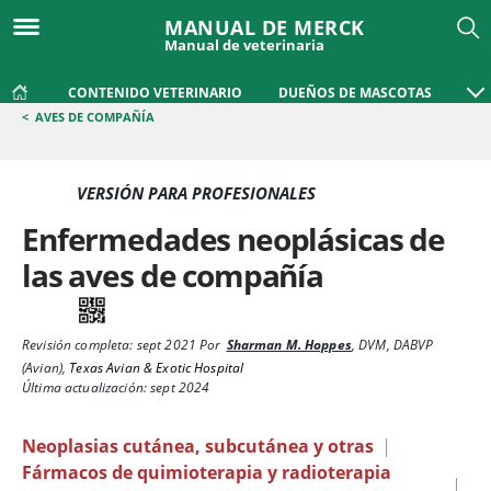
MANUAL DE MERCK
Manual de veterinaria
CONTENIDO VETERINARIO
DUEÑOS DE MASCOTAS
<
AVES DE COMPAÑÍA
VERSIÓN PARA PROFESIONALES
Enfermedades neoplásicas de
las aves de compañía
Revisión completa:
sept 2021
Por
Sharman M. Hoppes
,
DVM, DABVP
(Avian)
,
Texas Avian & Exotic Hospital
Última actualización: sept 2024
Neoplasias cutánea, subcutánea y otras
|
Fármacos de quimioterapia y radioterapia
|