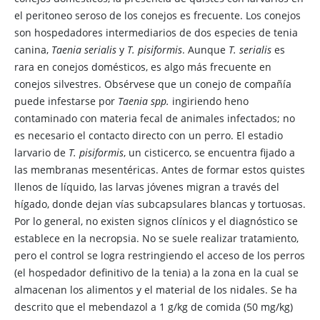
el peritoneo seroso de los conejos es frecuente. Los conejos
son hospedadores intermediarios de dos especies de tenia
canina,
Taenia serialis
y
T. pisiformis
. Aunque
T. serialis
es
rara en conejos domésticos, es algo más frecuente en
conejos silvestres. Obsérvese que un conejo de compañía
puede infestarse por
Taenia spp.
ingiriendo heno
contaminado con materia fecal de animales infectados; no
es necesario el contacto directo con un perro. El estadio
larvario de
T. pisiformis
, un cisticerco, se encuentra fijado a
las membranas mesentéricas. Antes de formar estos quistes
llenos de líquido, las larvas jóvenes migran a través del
hígado, donde dejan vías subcapsulares blancas y tortuosas.
Por lo general, no existen signos clínicos y el diagnóstico se
establece en la necropsia. No se suele realizar tratamiento,
pero el control se logra restringiendo el acceso de los perros
(el hospedador definitivo de la tenia) a la zona en la cual se
almacenan los alimentos y el material de los nidales. Se ha
descrito que el mebendazol a 1 g/kg de comida (50 mg/kg)