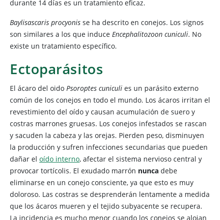
durante 14 días es un tratamiento eficaz.
Baylisascaris procyonis
se ha descrito en conejos. Los signos
son similares a los que induce
Encephalitozoon cuniculi
. No
existe un tratamiento específico.
Ectoparásitos
El
ácaro del oido
Psoroptes cuniculi
es un parásito externo
común de los conejos en todo el mundo. Los ácaros irritan el
revestimiento del oído y causan acumulación de suero y
costras marrones gruesas. Los conejos infestados se rascan
y sacuden la cabeza y las orejas. Pierden peso, disminuyen
la producción y sufren infecciones secundarias que pueden
dañar el
oído interno
, afectar el sistema nervioso central y
provocar tortícolis. El exudado marrón
nunca
debe
eliminarse en un conejo consciente, ya que esto es muy
doloroso. Las costras se desprenderán lentamente a medida
que los ácaros mueren y el tejido subyacente se recupera.
La incidencia es mucho menor cuando los conejos se alojan