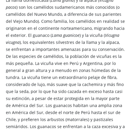
La llama domesticada (
Lama glama
) y la alpaca (
Vicugna
pacos
) son los camélidos sudamericanos más conocidos (o
camélidos del Nuevo Mundo, a diferencia de sus parientes
del Viejo Mundo). Como familia, los camélidos en realidad se
originaron en el continente norteamericano, migrando hacia
el exterior. El guanaco (
Lama guanicoe
) y la vicuña (
Vicugna
vicugna
), los equivalentes silvestres de la llama y la alpaca,
se enfrentan a importantes amenazas para su conservación.
De las especies de camélidos, la población de vicuñas es la
más pequeña. La vicuña vive en Perú y Argentina, por lo
general a gran altura y a menudo en zonas húmedas de la
tundra. La vicuña tiene un extraordinario pelaje de fibra,
considerado de lujo, más suave que la cachemira y más fino
que la seda, por lo que ha sido cazada en exceso hasta casi
su extinción, a pesar de estar protegida en la mayor parte
de América del Sur. Los guanacos habitan una amplia zona
en América del Sur, desde el norte de Perú hasta el sur de
Chile, y prefieren los arbustos (matorrales) y pastizales
semiáridos. Los guanacos se enfrentan a la caza excesiva y a