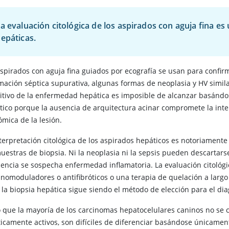
a evaluación citológica de los aspirados con aguja fina es 
epáticas.
spirados con aguja fina guiados por ecografía se usan para confirm
amación séptica supurativa, algunas formas de neoplasia y HV simila
nitivo de la enfermedad hepática es imposible de alcanzar basándo
tico porque la ausencia de arquitectura acinar compromete la inter
ómica de la lesión.
terpretación citológica de los aspirados hepáticos es notoriamente 
muestras de biopsia. Ni la neoplasia ni la sepsis pueden descartars
uencia se sospecha enfermedad inflamatoria. La evaluación citoló
nomoduladores o antifibróticos o una terapia de quelación a largo
 la biopsia hepática sigue siendo el método de elección para el dia
 que la mayoría de los carcinomas hepatocelulares caninos no se c
icamente activos, son difíciles de diferenciar basándose únicamente