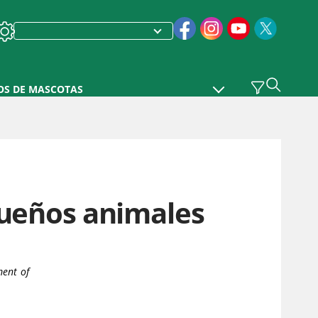
OS DE MASCOTAS
queños animales
ent of