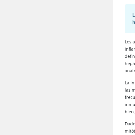
L
h
Los a
infl
defi
hepá
anat
La in
las 
frec
inmu
bien,
Dado
mitót