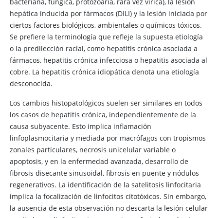
bacteriana, fúngica, protozoaria, rara vez vírica), la lesión
hepática inducida por fármacos (DILI) y la lesión iniciada por
ciertos factores biológicos, ambientales o químicos tóxicos.
Se prefiere la terminología que refleje la supuesta etiología
o la predilección racial, como hepatitis crónica asociada a
fármacos, hepatitis crónica infecciosa o hepatitis asociada al
cobre. La hepatitis crónica idiopática denota una etiología
desconocida.
Los cambios histopatológicos suelen ser similares en todos
los casos de hepatitis crónica, independientemente de la
causa subyacente. Esto implica inflamación
linfoplasmocitaria y mediada por macrófagos con tropismos
zonales particulares, necrosis unicelular variable o
apoptosis, y en la enfermedad avanzada, desarrollo de
fibrosis disecante sinusoidal, fibrosis en puente y nódulos
regenerativos. La identificación de la satelitosis linfocitaria
implica la focalización de linfocitos citotóxicos. Sin embargo,
la ausencia de esta observación no descarta la lesión celular