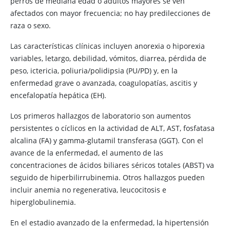
perros de mediana edad o adultos mayores se ven
afectados con mayor frecuencia; no hay predilecciones de
raza o sexo.
Las características clínicas incluyen anorexia o hiporexia
variables, letargo, debilidad, vómitos, diarrea, pérdida de
peso, ictericia, poliuria/polidipsia (PU/PD) y, en la
enfermedad grave o avanzada, coagulopatías, ascitis y
encefalopatía hepática (EH).
Los primeros hallazgos de laboratorio son aumentos
persistentes o cíclicos en la actividad de ALT, AST, fosfatasa
alcalina (FA) y gamma-glutamil transferasa (GGT). Con el
avance de la enfermedad, el aumento de las
concentraciones de ácidos biliares séricos totales (ABST) va
seguido de hiperbilirrubinemia. Otros hallazgos pueden
incluir anemia no regenerativa, leucocitosis e
hiperglobulinemia.
En el estadio avanzado de la enfermedad, la hipertensión