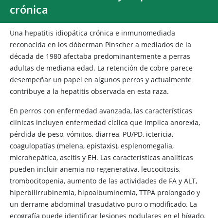
crónica
Una hepatitis idiopática crónica e inmunomediada
reconocida en los dóberman Pinscher a mediados de la
década de 1980 afectaba predominantemente a perras
adultas de mediana edad. La retención de cobre parece
desempeñar un papel en algunos perros y actualmente
contribuye a la hepatitis observada en esta raza.
En perros con enfermedad avanzada, las características
clínicas incluyen enfermedad cíclica que implica anorexia,
pérdida de peso, vómitos, diarrea, PU/PD, ictericia,
coagulopatías (melena, epistaxis), esplenomegalia,
microhepática, ascitis y EH. Las características analíticas
pueden incluir anemia no regenerativa, leucocitosis,
trombocitopenia, aumento de las actividades de FA y ALT,
hiperbilirrubinemia, hipoalbuminemia, TTPA prolongado y
un derrame abdominal trasudativo puro o modificado. La
ecografía puede identificar lesiones nodulares en el hígado.