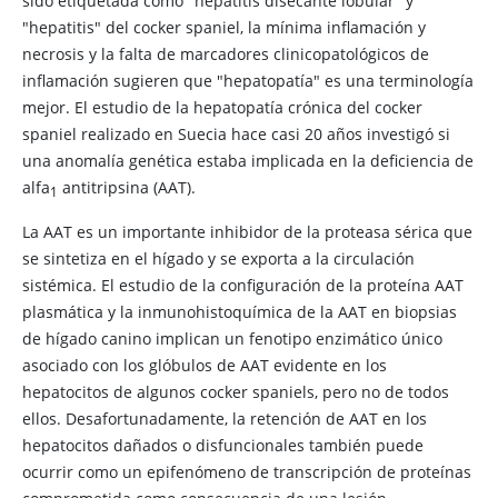
sido etiquetada como "hepatitis disecante lobular" y
"hepatitis" del cocker spaniel, la mínima inflamación y
necrosis y la falta de marcadores clinicopatológicos de
inflamación sugieren que "hepatopatía" es una terminología
mejor. El estudio de la hepatopatía crónica del cocker
spaniel realizado en Suecia hace casi 20 años investigó si
una anomalía genética estaba implicada en la deficiencia de
alfa​
antitripsina (AAT).
1
La AAT es un importante inhibidor de la proteasa sérica que
se sintetiza en el hígado y se exporta a la circulación
sistémica. El estudio de la configuración de la proteína AAT
plasmática y la inmunohistoquímica de la AAT en biopsias
de hígado canino implican un fenotipo enzimático único
asociado con los glóbulos de AAT evidente en los
hepatocitos de algunos cocker spaniels, pero no de todos
ellos. Desafortunadamente, la retención de AAT en los
hepatocitos dañados o disfuncionales también puede
ocurrir como un epifenómeno de transcripción de proteínas