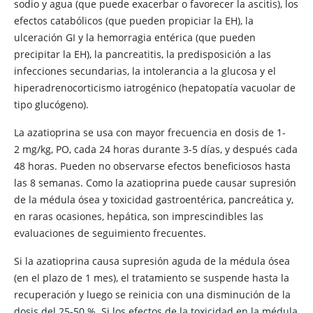
sodio y agua (que puede exacerbar o favorecer la ascitis), los
efectos catabólicos (que pueden propiciar la EH), la
ulceración GI y la hemorragia entérica (que pueden
precipitar la EH), la pancreatitis, la predisposición a las
infecciones secundarias, la intolerancia a la glucosa y el
hiperadrenocorticismo iatrogénico (hepatopatía vacuolar de
tipo glucógeno).
La azatioprina se usa con mayor frecuencia en dosis de 1-
2 mg/kg, PO, cada 24 horas durante 3-5 días, y después cada
48 horas. Pueden no observarse efectos beneficiosos hasta
las 8 semanas. Como la azatioprina puede causar supresión
de la médula ósea y toxicidad gastroentérica, pancreática y,
en raras ocasiones, hepática, son imprescindibles las
evaluaciones de seguimiento frecuentes.
Si la azatioprina causa supresión aguda de la médula ósea
(en el plazo de 1 mes), el tratamiento se suspende hasta la
recuperación y luego se reinicia con una disminución de la
dosis del 25-50 %. Si los efectos de la toxicidad en la médula