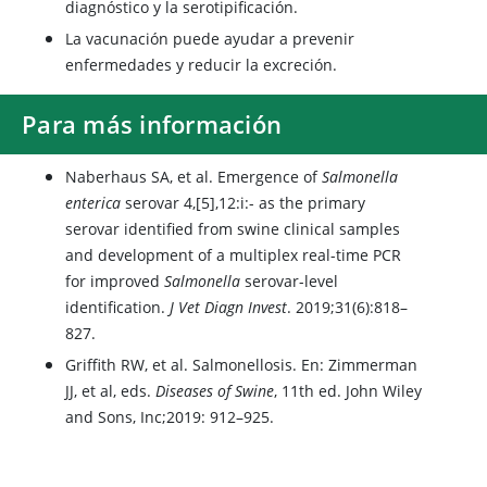
diagnóstico y la serotipificación.
La vacunación puede ayudar a prevenir
enfermedades y reducir la excreción.
Para más información
Naberhaus SA, et al. Emergence of
Salmonella
enterica
serovar 4,[5],12:i:- as the primary
serovar identified from swine clinical samples
and development of a multiplex real-time PCR
for improved
Salmonella
serovar-level
identification.
J Vet Diagn Invest
. 2019;31(6):818–
827.
Griffith RW, et al. Salmonellosis. En: Zimmerman
JJ, et al, eds.
Diseases of Swine
, 11th ed. John Wiley
and Sons, Inc;2019: 912–925.