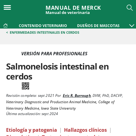
MANUAL DE MERCK
Manual de veterinaria
CONTENIDO VETERINARIO
DUEÑOS DE MASCOTAS
<
ENFERMEDADES INTESTINALES EN CERDOS
VERSIÓN PARA PROFESIONALES
Salmonelosis intestinal en
cerdos
Revisión completa:
sept 2021
Por
Eric R. Burrough
,
DVM, PhD, DACVP
,
Veterinary Diagnostic and Production Animal Medicine, College of
Veterinary Medicine, Iowa State University
Última actualización: sept 2024
Etiología y patogenia
|
Hallazgos clínicos
|