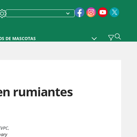
OS DE MASCOTAS
n rumiantes
EVPC
,
nary