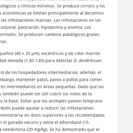
ógicos o clínicos mínimos. Se produce cirrosis y los
as económicas se limitan principalmente al decomiso
las infestaciones masivas. Las infestaciones en las
corporal, postración, hipotermia y anemia. Los
 normales. Se producen cambios patológicos graves
mas.
queños (40 × 25 μm), excéntricos y de color marrón
dad elevada (1,30-1,45) para detectar
D. dendriticum
.
rol de los hospedadores intermediarios; además, el
 embargo, mantener patos, pavos o pollos para comer
res intermediarios en áreas pequeñas. Dado que las
 también puede ser útil cubrir los nidos de la
e la base. Evitar que los animales pasten temprano
mbién puede ayudar a reducir las infestaciones.
administrarse en dosis superiores a las recomendadas
n el ganado vacuno y ovino el albendazol (15-
 la netobimina (20 mg/kg). Se ha demostrado que el