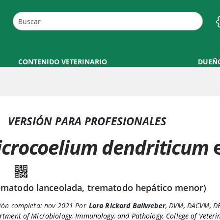
CONTENIDO VETERINARIO
DUEÑ
VERSIÓN PARA PROFESIONALES
icrocoelium dendriticum
e
ematodo lanceolada, trematodo hepático menor)
ión completa:
nov 2021
Por
Lora Rickard Ballweber
,
DVM, DACVM, D
tment of Microbiology, Immunology, and Pathology, College of Veteri