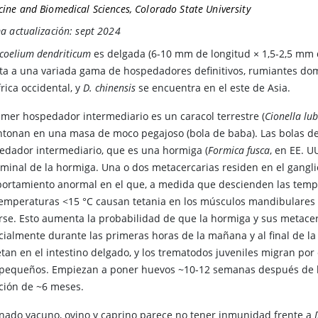
ine and Biomedical Sciences, Colorado State University
a actualización: sept 2024
ocoelium dendriticum
es delgada (6-10 mm de longitud × 1,5-2,5 mm
sta a una variada gama de hospedadores definitivos, rumiantes dom
rica occidental, y
D. chinensis
se encuentra en el este de Asia.
rimer hospedador intermediario es un caracol terrestre
(
Cionella lub
tonan en una masa de moco pegajoso (bola de baba). Las bolas de
edador intermediario, que es una hormiga
(
Formica fusca
, en EE. U
minal de la hormiga. Una o dos metacercarias residen en el gangli
ortamiento anormal en el que, a medida que descienden las temper
temperaturas <15 °C causan tetania en los músculos mandibulares 
arse. Esto aumenta la probabilidad de que la hormiga y sus metacer
cialmente durante las primeras horas de la mañana y al final de la 
tan en el intestino delgado, y los trematodos juveniles migran por
pequeños. Empiezan a poner huevos ~10-12 semanas después de la in
ción de ~6 meses.
anado vacuno, ovino y caprino parece no tener inmunidad frente a