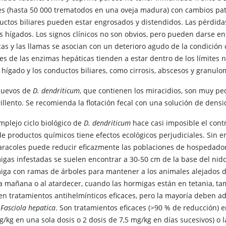
es (hasta 50 000 trematodos en una oveja madura) con cambios patol
uctos biliares pueden estar engrosados y distendidos. Las pérdid
s hígados. Los signos clínicos no son obvios, pero pueden darse en 
cas y las llamas se asocian con un deterioro agudo de la condición 
res de las enzimas hepáticas tienden a estar dentro de los límites
 hígado y los conductos biliares, como cirrosis, abscesos y granulo
huevos de
D. dendriticum
, que contienen los miracidios, son muy pe
illento. Se recomienda la flotación fecal con una solución de densi
mplejo ciclo biológico de
D. dendriticum
hace casi imposible el cont
de productos químicos tiene efectos ecológicos perjudiciales. Sin
caracoles puede reducir eficazmente las poblaciones de hospedado
igas infestadas se suelen encontrar a 30-50 cm de la base del nido,
iga con ramas de árboles para mantener a los animales alejados d
la mañana o al atardecer, cuando las hormigas están en tetania, ta
ten tratamientos antihelmínticos eficaces, pero la mayoría deben 
a
Fasciola hepatica
. Son tratamientos eficaces (>90 % de reducción) e
g/kg en una sola dosis o 2 dosis de 7,5 mg/kg en días sucesivos) o