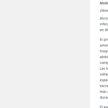
Medic
Últim
Dicr
infe
en Áf
El p
amon
hosp
abdo
comp
Las 
solt
espe
excre
más 
dura
El g