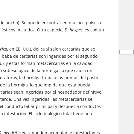
 de ancho). Se puede encontrar en muchos países e
ésticos incluidos. Otra especie,
D. hospes
, es común
rica
, en EE. UU.), del cual salen cercarias que se
 baba de cercarias son ingeridas por el segundo
U.), y estas forman metacercarias en la cavidad
o subesofágico de la hormiga, lo que causa un
aturas, la hormiga trepa a las puntas del pasto.
de la hormiga, lo que impide que esta pueda
carias sean ingeridas por el hospedador definitivo,
tarde. Una vez ingeridas, las metacercarias se
 el conducto biliar principal y después a conductos
festación. El ciclo biológico total tiene una
D. dendriticum
, y pueden acumularse infestaciones