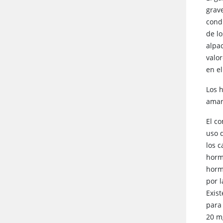
grav
cond
de lo
alpa
valo
en el
Los 
amar
El co
uso 
los 
horm
horm
por 
Exis
par
20 m