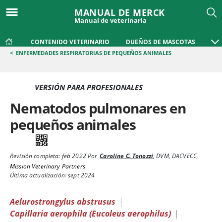
MANUAL DE MERCK
Manual de veterinaria
CONTENIDO VETERINARIO
DUEÑOS DE MASCOTAS
<
ENFERMEDADES RESPIRATORIAS DE PEQUEÑOS ANIMALES
VERSIÓN PARA PROFESIONALES
Nematodos pulmonares en
pequeños animales
Revisión completa:
feb 2022
Por
Caroline C. Tonozzi
,
DVM, DACVECC
,
Mission Veterinary Partners
Última actualización: sept 2024
Aelurostrongylus abstrusus
|
Capillaria aerophila (Eucoleus aerophilus)
|