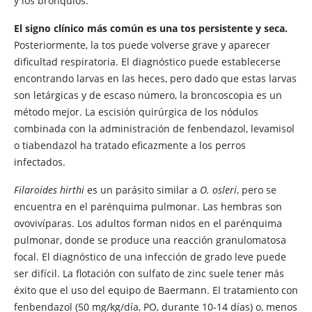
y los bronquios.
El signo clínico más común es una tos persistente y seca.
Posteriormente, la tos puede volverse grave y aparecer
dificultad respiratoria. El diagnóstico puede establecerse
encontrando larvas en las heces, pero dado que estas larvas
son letárgicas y de escaso número, la broncoscopia es un
método mejor. La escisión quirúrgica de los nódulos
combinada con la administración de fenbendazol, levamisol
o tiabendazol ha tratado eficazmente a los perros
infectados.
Filaroides hirthi
es un parásito similar a
O. osleri
, pero se
encuentra en el parénquima pulmonar. Las hembras son
ovovivíparas. Los adultos forman nidos en el parénquima
pulmonar, donde se produce una reacción granulomatosa
focal. El diagnóstico de una infección de grado leve puede
ser difícil. La flotación con sulfato de zinc suele tener más
éxito que el uso del equipo de Baermann. El tratamiento con
fenbendazol (50 mg/kg/día, PO, durante 10-14 días) o, menos