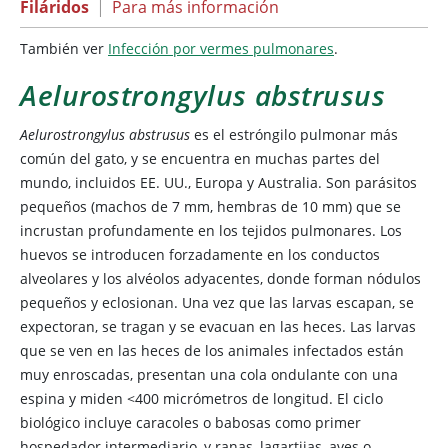
Filáridos
|
Para más información
También
ver
Infección por vermes pulmonares
.
Aelurostrongylus abstrusus
Aelurostrongylus abstrusus
es el estróngilo pulmonar más
común del gato, y se encuentra en muchas partes del
mundo, incluidos EE. UU., Europa y Australia. Son parásitos
pequeños (machos de 7 mm, hembras de 10 mm) que se
incrustan profundamente en los tejidos pulmonares. Los
huevos se introducen forzadamente en los conductos
alveolares y los alvéolos adyacentes, donde forman nódulos
pequeños y eclosionan. Una vez que las larvas escapan, se
expectoran, se tragan y se evacuan en las heces. Las larvas
que se ven en las heces de los animales infectados están
muy enroscadas, presentan una cola ondulante con una
espina y miden <400 micrómetros de longitud. El ciclo
biológico incluye caracoles o babosas como primer
hospedador intermediario, y ranas, lagartijas, aves o