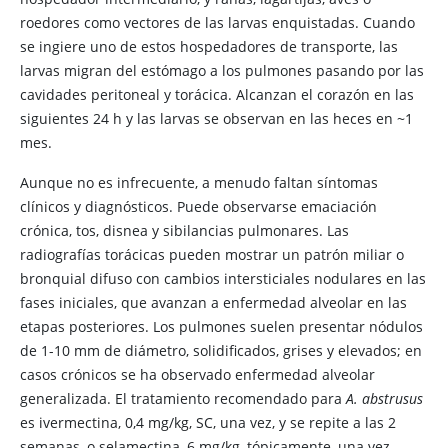
roedores como vectores de las larvas enquistadas. Cuando
se ingiere uno de estos hospedadores de transporte, las
larvas migran del estómago a los pulmones pasando por las
cavidades peritoneal y torácica. Alcanzan el corazón en las
siguientes 24 h y las larvas se observan en las heces en ~1
mes.
Aunque no es infrecuente, a menudo faltan síntomas
clínicos y diagnósticos. Puede observarse emaciación
crónica, tos, disnea y sibilancias pulmonares. Las
radiografías torácicas pueden mostrar un patrón miliar o
bronquial difuso con cambios intersticiales nodulares en las
fases iniciales, que avanzan a enfermedad alveolar en las
etapas posteriores. Los pulmones suelen presentar nódulos
de 1-10 mm de diámetro, solidificados, grises y elevados; en
casos crónicos se ha observado enfermedad alveolar
generalizada. El tratamiento recomendado para
A. abstrusus
es ivermectina, 0,4 mg/kg, SC, una vez, y se repite a las 2
semanas, o selamectina, 6 mg/kg, tópicamente, una vez.