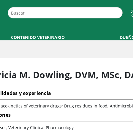
CONTENIDO VETERINARIO
DUEÑ
ricia M. Dowling
,
DVM, MSc, 
lidades y experiencia
cokinetics of veterinary drugs; Drug residues in food; Antimicro
iones
sor, Veterinary Clinical Pharmacology