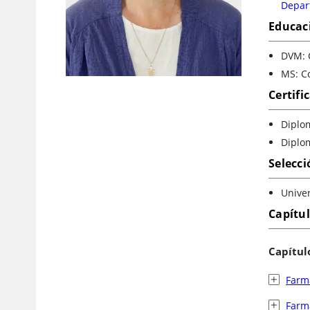
Depart
Educac
DVM: C
MS: Co
Certifi
Diplom
Diplom
Selecci
Unive
Capítu
Capítul
Farma
Farm