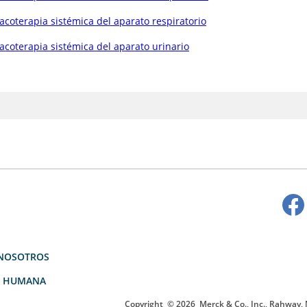
coterapia sistémica del aparato respiratorio
coterapia sistémica del aparato urinario
NOSOTROS
D HUMANA
Copyright
© 2026
Merck & Co., Inc., Rahway, N