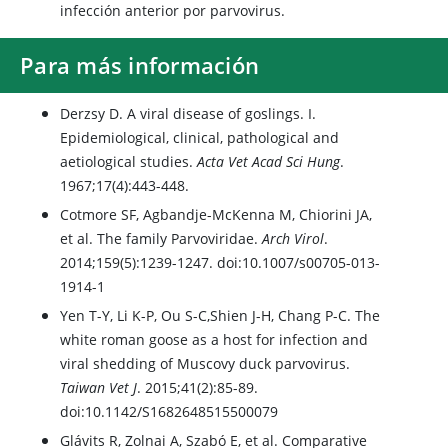
infección anterior por parvovirus.
Para más información
Derzsy D. A viral disease of goslings. I.
Epidemiological, clinical, pathological and
aetiological studies.
Acta Vet Acad Sci Hung
.
1967;17(4):443-448.
Cotmore SF, Agbandje-McKenna M, Chiorini JA,
et al. The family Parvoviridae.
Arch Virol
.
2014;159(5):1239-1247. doi:10.1007/s00705-013-
1914-1
Yen T-Y, Li K-P, Ou S-C,Shien J-H, Chang P-C. The
white roman goose as a host for infection and
viral shedding of Muscovy duck parvovirus.
Taiwan Vet J
. 2015;41(2):85-89.
doi:10.1142/S1682648515500079
Glávits R, Zolnai A, Szabó E, et al. Comparative