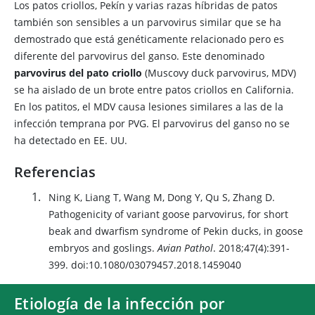
Los patos criollos, Pekín y varias razas híbridas de patos
también son sensibles a un parvovirus similar que se ha
demostrado que está genéticamente relacionado pero es
diferente del parvovirus del ganso. Este denominado
parvovirus del pato criollo
(Muscovy duck parvovirus, MDV)
se ha aislado de un brote entre patos criollos en California.
En los patitos, el MDV causa lesiones similares a las de la
infección temprana por PVG. El parvovirus del ganso no se
ha detectado en EE. UU.
Referencias
Ning K, Liang T, Wang M, Dong Y, Qu S, Zhang D.
Pathogenicity of variant goose parvovirus, for short
beak and dwarfism syndrome of Pekin ducks, in goose
embryos and goslings.
Avian Pathol
. 2018;47(4):391-
399. doi:10.1080/03079457.2018.1459040
Etiología de la infección por