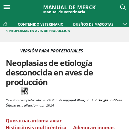
MANUAL DE MERCK
Manual de veterinaria
CONTENIDO VETERINARIO
DUEÑOS DE MASCOTAS
<
NEOPLASIAS EN AVES DE PRODUCCIÓN
VERSIÓN PARA PROFESIONALES
Neoplasias de etiología
desconocida en aves de
producción
Revisión completa:
abr 2024
Por
Venugopal Nair
,
PhD
,
Pirbright Institute
Última actualización: abr 2024
Queratoacantoma aviar
|
Histiocitosis multicéntrica
|
Adenocarcinomas