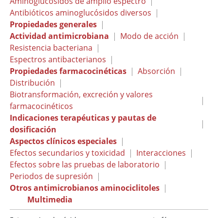
Aminoglucósidos de amplio espectro
|
Antibióticos aminoglucósidos diversos
|
Propiedades generales
|
Actividad antimicrobiana
|
Modo de acción
|
Resistencia bacteriana
|
Espectros antibacterianos
|
Propiedades farmacocinéticas
|
Absorción
|
Distribución
|
Biotransformación, excreción y valores
|
farmacocinéticos
Indicaciones terapéuticas y pautas de
|
dosificación
Aspectos clínicos especiales
|
Efectos secundarios y toxicidad
|
Interacciones
|
Efectos sobre las pruebas de laboratorio
|
Periodos de supresión
|
Otros antimicrobianos aminociclitoles
|
Multimedia