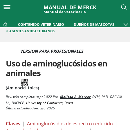
MANUAL DE MERCK
Manual de veterinaria
CONTENIDO VETERINARIO
DUEÑOS DE MASCOTAS
<
AGENTES ANTIBACTERIANOS
VERSIÓN PARA PROFESIONALES
Uso de aminoglucósidos en
animales
(Aminociclitoles)
Revisión completa:
sept 2022
Por
Melissa A. Mercer
,
DVM, PhD, DACVIM-
LA, DACVCP
,
University of California, Davis
Última actualización: ago 2025
Clases
|
Aminoglucósidos de espectro reducido
|