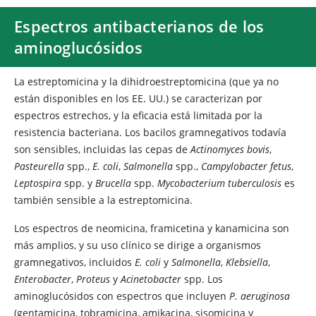
Espectros antibacterianos de los
aminoglucósidos
La estreptomicina y la dihidroestreptomicina (que ya no
están disponibles en los EE. UU.) se caracterizan por
espectros estrechos, y la eficacia está limitada por la
resistencia bacteriana. Los bacilos gramnegativos todavía
son sensibles, incluidas las cepas de
Actinomyces bovis
,
Pasteurella
spp.,
E. coli
,
Salmonella
spp.,
Campylobacter fetus
,
Leptospira
spp. y
Brucella
spp.
Mycobacterium tuberculosis
es
también sensible a la estreptomicina.
Los espectros de neomicina, framicetina y kanamicina son
más amplios, y su uso clínico se dirige a organismos
gramnegativos, incluidos
E. coli
y
Salmonella
,
Klebsiella
,
Enterobacter
,
Proteus
y
Acinetobacter
spp. Los
aminoglucósidos con espectros que incluyen
P. aeruginosa
(gentamicina, tobramicina, amikacina, sisomicina y