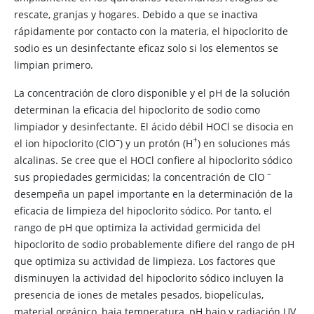
rescate, granjas y hogares. Debido a que se inactiva
rápidamente por contacto con la materia, el hipoclorito de
sodio es un desinfectante eficaz solo si los elementos se
limpian primero.
La concentración de cloro disponible y el pH de la solución
determinan la eficacia del hipoclorito de sodio como
limpiador y desinfectante. El ácido débil HOCl se disocia en
–
+
el ion hipoclorito (ClO​
) y un protón (H​
) en soluciones más
alcalinas. Se cree que el HOCl confiere al hipoclorito sódico
–
sus propiedades germicidas; la concentración de ClO​
desempeña un papel importante en la determinación de la
eficacia de limpieza del hipoclorito sódico. Por tanto, el
rango de pH que optimiza la actividad germicida del
hipoclorito de sodio probablemente difiere del rango de pH
que optimiza su actividad de limpieza. Los factores que
disminuyen la actividad del hipoclorito sódico incluyen la
presencia de iones de metales pesados, biopelículas,
material orgánico, baja temperatura, pH bajo y radiación UV.