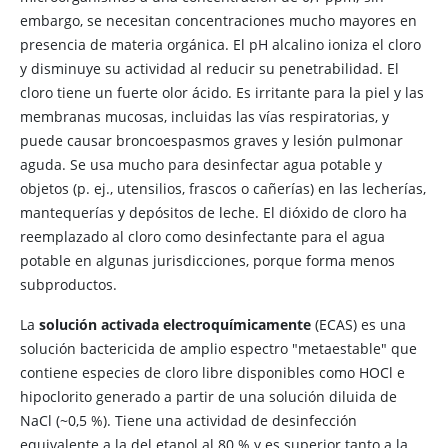
embargo, se necesitan concentraciones mucho mayores en
presencia de materia orgánica. El pH alcalino ioniza el cloro
y disminuye su actividad al reducir su penetrabilidad. El
cloro tiene un fuerte olor ácido. Es irritante para la piel y las
membranas mucosas, incluidas las vías respiratorias, y
puede causar broncoespasmos graves y lesión pulmonar
aguda. Se usa mucho para desinfectar agua potable y
objetos (p. ej., utensilios, frascos o cañerías) en las lecherías,
mantequerías y depósitos de leche. El dióxido de cloro ha
reemplazado al cloro como desinfectante para el agua
potable en algunas jurisdicciones, porque forma menos
subproductos.
La
solución activada electroquímicamente
(ECAS) es una
solución bactericida de amplio espectro "metaestable" que
contiene especies de cloro libre disponibles como HOCl e
hipoclorito generado a partir de una solución diluida de
NaCl (~0,5 %). Tiene una actividad de desinfección
equivalente a la del etanol al 80 % y es superior tanto a la