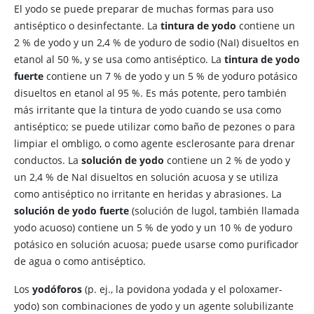
El yodo se puede preparar de muchas formas para uso
antiséptico o desinfectante. La
tintura de yodo
contiene un
2 % de yodo y un 2,4 % de yoduro de sodio (NaI) disueltos en
etanol al 50 %, y se usa como antiséptico. La
tintura de yodo
fuerte
contiene un 7 % de yodo y un 5 % de yoduro potásico
disueltos en etanol al 95 %. Es más potente, pero también
más irritante que la tintura de yodo cuando se usa como
antiséptico; se puede utilizar como baño de pezones o para
limpiar el ombligo, o como agente esclerosante para drenar
conductos. La
solución de yodo
contiene un 2 % de yodo y
un 2,4 % de NaI disueltos en solución acuosa y se utiliza
como antiséptico no irritante en heridas y abrasiones. La
solución de yodo fuerte
(solución de lugol, también llamada
yodo acuoso) contiene un 5 % de yodo y un 10 % de yoduro
potásico en solución acuosa; puede usarse como purificador
de agua o como antiséptico.
Los
yodóforos
(p. ej.,
la povidona yodada y
el poloxamer-
yodo) son combinaciones de yodo y un agente solubilizante