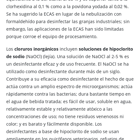
clorhexidina al 0,1 % como a la povidona yodada al 0,02 %.
Se ha sugerido la ECAS en lugar de la nebulización con
formaldehído para desinfectar las granjas industriales; sin
embargo, las aplicaciones de la ECAS han sido limitadas
porque corroe el equipo de procesamiento.
Los
cloruros inorgánicos
incluyen
soluciones de hipoclorito
de sodio
(NaOCl) (lejía). Una solución de NaOCl al 2-5 % es
un desinfectante eficaz y de uso frecuente. El NaOCl se ha
utilizado como desinfectante durante más de un siglo.
Contribuye a su eficacia como desinfectante el hecho de que
actúa contra un amplio espectro de microorganismos; actúa
rápidamente contra las bacterias; dura bastante tiempo en
el agua de bebida tratada; es fácil de usar, soluble en agua,
relativamente estable y relativamente atóxico a las
concentraciones de uso; no tiene residuos venenosos ni
color; y es barato y fácilmente disponible. Los
desinfectantes a base de hipoclorito de sodio se usan
ampliamente en los quirófanos veterinarios, refugios de