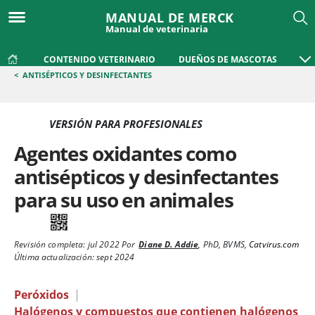
MANUAL DE MERCK
Manual de veterinaria
CONTENIDO VETERINARIO
DUEÑOS DE MASCOTAS
<
ANTISÉPTICOS Y DESINFECTANTES
VERSIÓN PARA PROFESIONALES
Agentes oxidantes como
antisépticos y desinfectantes
para su uso en animales
Revisión completa:
jul 2022
Por
Diane D. Addie
,
PhD, BVMS
,
Catvirus.com
Última actualización: sept 2024
Peróxidos
|
Halógenos y compuestos que contienen halógenos