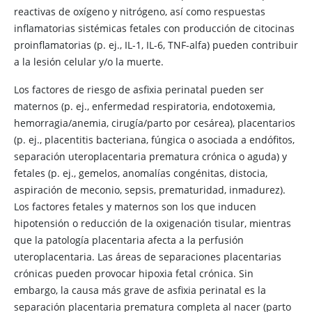
reactivas de oxígeno y nitrógeno, así como respuestas
inflamatorias sistémicas fetales con producción de citocinas
proinflamatorias (p. ej., IL-1, IL-6, TNF-alfa) pueden contribuir
a la lesión celular y/o la muerte.
Los factores de riesgo de asfixia perinatal pueden ser
maternos (p. ej., enfermedad respiratoria, endotoxemia,
hemorragia/anemia, cirugía/parto por cesárea), placentarios
(p. ej., placentitis bacteriana, fúngica o asociada a endófitos,
separación uteroplacentaria prematura crónica o aguda) y
fetales (p. ej., gemelos, anomalías congénitas, distocia,
aspiración de meconio, sepsis, prematuridad, inmadurez).
Los factores fetales y maternos son los que inducen
hipotensión o reducción de la oxigenación tisular, mientras
que la patología placentaria afecta a la perfusión
uteroplacentaria. Las áreas de separaciones placentarias
crónicas pueden provocar hipoxia fetal crónica. Sin
embargo, la causa más grave de asfixia perinatal es la
separación placentaria prematura completa al nacer
(parto