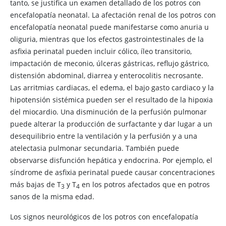
tanto, se justifica un examen detallado de los potros con
encefalopatía neonatal. La afectación renal de los potros con
encefalopatía neonatal puede manifestarse como anuria u
oliguria, mientras que los efectos gastrointestinales de la
asfixia perinatal pueden incluir cólico, íleo transitorio,
impactación de meconio, úlceras gástricas, reflujo gástrico,
distensión abdominal, diarrea y enterocolitis necrosante.
Las arritmias cardiacas, el edema, el bajo gasto cardiaco y la
hipotensión sistémica pueden ser el resultado de la hipoxia
del miocardio. Una disminución de la perfusión pulmonar
puede alterar la producción de surfactante y dar lugar a un
desequilibrio entre la ventilación y la perfusión y a una
atelectasia pulmonar secundaria. También puede
observarse disfunción hepática y endocrina. Por ejemplo, el
síndrome de asfixia perinatal puede causar concentraciones
más bajas de T​
y T
en los potros afectados que en potros
3
​4
sanos de la misma edad.
Los signos neurológicos de los potros con encefalopatía