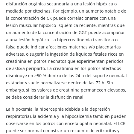
disfunción orgánica secundaria a una lesión hipóxica o
mediada por citocinas. Por ejemplo, un aumento notable de
la concentración de CK puede correlacionarse con una
lesión muscular hipóxico-isquémica reciente, mientras que
un aumento de la concentración de GGT puede acompañar
a una lesión hepática. La hipercreatinemia transitoria o
falsa puede indicar afecciones maternas y/o placentarias
adversas, o sugerir la ingestión de líquidos fetales ricos en
creatinina en potros neonatos que experimentan periodos
de asfixia periparto. La creatinina en los potros afectados
disminuye en >50 % dentro de las 24 h del soporte neonatal
estándar y suele normalizarse dentro de las 72 h. Sin
embargo, si los valores de creatinina permanecen elevados,
se debe considerar la disfunción renal.
La hipoxemia, la hipercapnia (debida a la depresión
respiratoria), la acidemia y la hipocalcemia también pueden
observarse en los potros con encefalopatía neonatal. El LCR
puede ser normal o mostrar un recuento de eritrocitos y