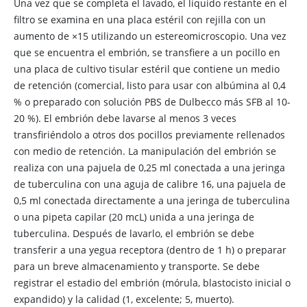
Una vez que se completa el lavado, el líquido restante en el
filtro se examina en una placa estéril con rejilla con un
aumento de ×15 utilizando un estereomicroscopio. Una vez
que se encuentra el embrión, se transfiere a un pocillo en
una placa de cultivo tisular estéril que contiene un medio
de retención (comercial, listo para usar con albúmina al 0,4
% o preparado con solución PBS de Dulbecco más SFB al 10-
20 %). El embrión debe lavarse al menos 3 veces
transfiriéndolo a otros dos pocillos previamente rellenados
con medio de retención. La manipulación del embrión se
realiza con una pajuela de 0,25 ml conectada a una jeringa
de tuberculina con una aguja de calibre 16, una pajuela de
0,5 ml conectada directamente a una jeringa de tuberculina
o una pipeta capilar (20 mcL) unida a una jeringa de
tuberculina. Después de lavarlo, el embrión se debe
transferir a una yegua receptora (dentro de 1 h) o preparar
para un breve almacenamiento y transporte. Se debe
registrar el estadio del embrión (mórula, blastocisto inicial o
expandido) y la calidad (1, excelente; 5, muerto).