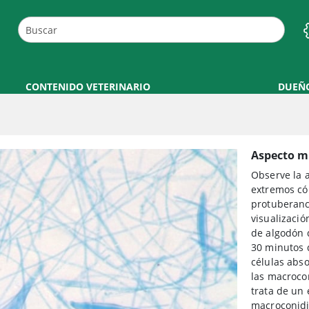
CONTENIDO VETERINARIO
DUEÑ
Aspecto mi
Observe la a
extremos cón
protuberanci
visualizació
de algodón 
30 minutos d
células abso
las macroco
trata de un
macroconid