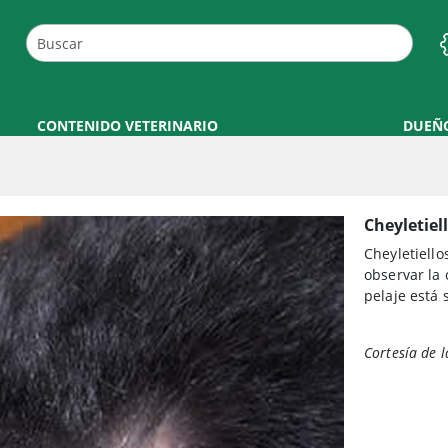
CONTENIDO VETERINARIO
DUEÑ
Cheyletiel
Cheyletiello
observar la 
pelaje está 
Cortesía de l