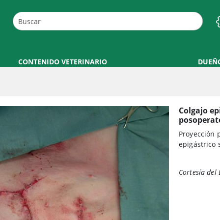
CONTENIDO VETERINARIO
DUEÑ
Colgajo ep
posoperato
Proyección p
epigástrico 
Cortesía del 