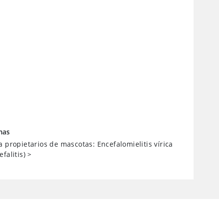
mas
a propietarios de mascotas: Encefalomielitis vírica
falitis)
>