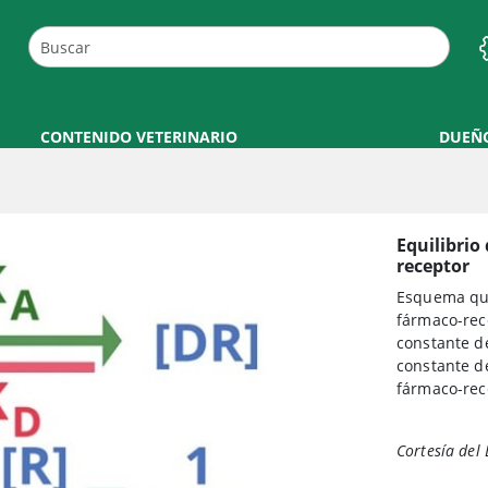
CONTENIDO VETERINARIO
DUEÑ
Equilibrio
receptor
Esquema que
fármaco-rec
constante de
constante d
fármaco-rec
Cortesía del