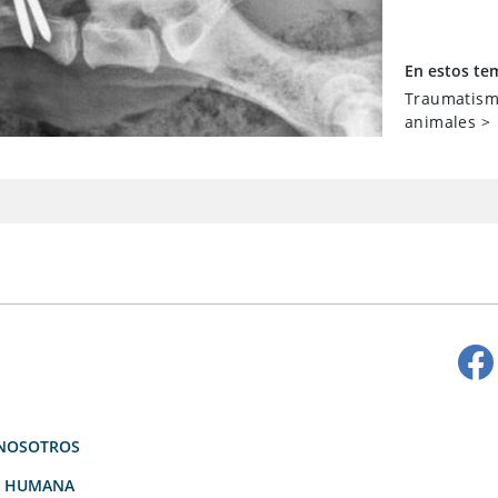
En estos te
Traumatismo
animales
>
NOSOTROS
D HUMANA