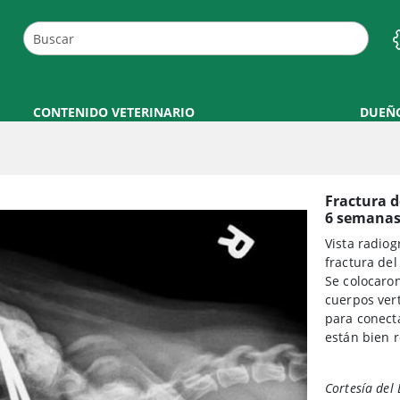
CONTENIDO VETERINARIO
DUEÑ
Fractura de
6 semanas 
Vista radiog
fractura del
Se colocaro
cuerpos vert
para conecta
están bien 
Cortesía del