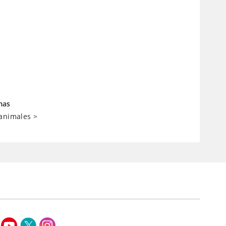
mas
 animales
>