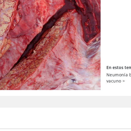
En estos te
Neumonía b
vacuno
>