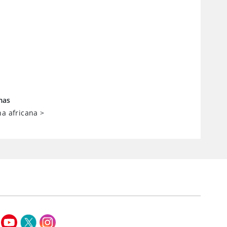
mas
na africana
>