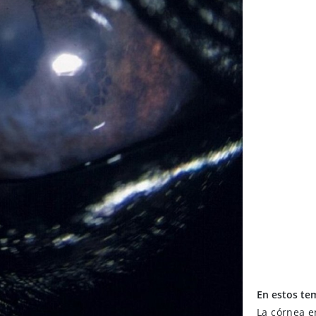
En estos te
La córnea e