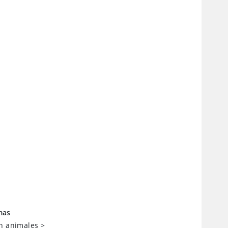
mas
n animales
>