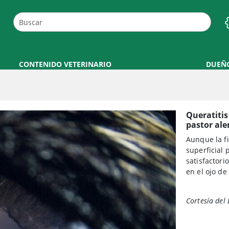
CONTENIDO VETERINARIO
DUEÑ
Queratitis
pastor al
Aunque la fi
superficial
satisfactori
en el ojo d
Cortesía del 