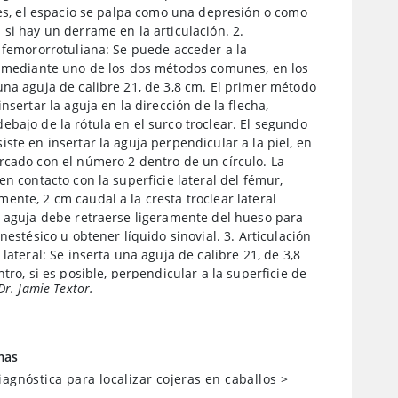
ces, el espacio se palpa como una depresión o como
si hay un derrame en la articulación. 2.
 femororrotuliana: Se puede acceder a la
n mediante uno de los dos métodos comunes, en los
na aguja de calibre 21, de 3,8 cm. El primer método
insertar la aguja en la dirección de la flecha,
bajo de la rótula en el surco troclear. El segundo
ste en insertar la aguja perpendicular a la piel, en
rcado con el número 2 dentro de un círculo. La
en contacto con la superficie lateral del fémur,
nte, 2 cm caudal a la cresta troclear lateral
a aguja debe retraerse ligeramente del hueso para
anestésico u obtener líquido sinovial. 3. Articulación
 lateral: Se inserta una aguja de calibre 21, de 3,8
ntro, si es posible, perpendicular a la superficie de
Dr. Jamie Textor.
ral al ligamento rotuliano lateral y proximal a la
l.
mas
iagnóstica para localizar cojeras en caballos
>