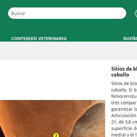
CONTENIDO VETERINARIO
DUEÑ
Sitios de b
caballo
Sitios de bl
caballo. Si 
femororrotu
tres compar
garantizar l
Articulación
21, de 3,8 c
superficie d
medial y el 