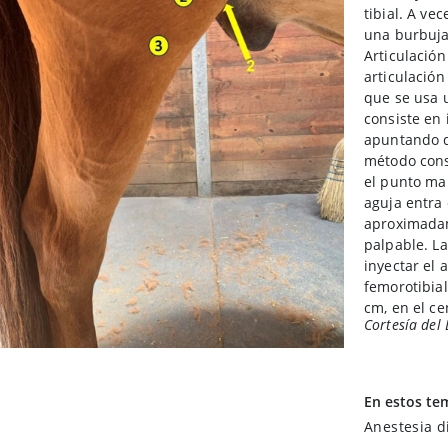
tibial. A ve
una burbuja 
Articulación
articulació
que se usa u
consiste en 
apuntando de
método consi
el punto ma
aguja entra 
aproximadame
palpable. L
inyectar el 
femorotibial
cm, en el ce
Cortesía del 
la piel, late
meseta tibia
En estos te
Anestesia d