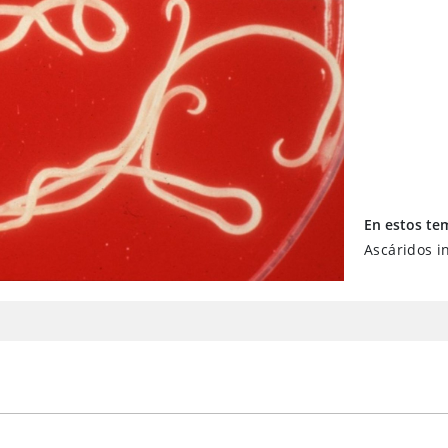
En estos te
Ascáridos i