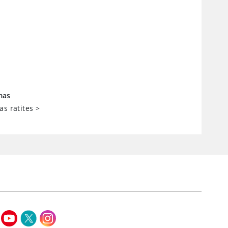
mas
as ratites
>