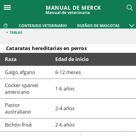
MANUAL DE MERCK
Manual de veterinaria
CONTENIDO VETERINARIO
DUEÑOS DE MASCOTAS
<
TABLAS
Cataratas hereditarias en perros
Raza
Edad de inicio
Cataratas hereditarias en perros
Galgo afgano
6-12 meses
Cocker spaniel
1-6 años
americano
Pastor
2-4 años
australiano
Bichón frisé
2-6 años