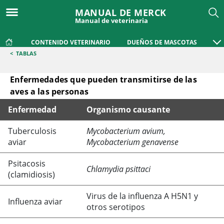
MANUAL DE MERCK
Manual de veterinaria
CONTENIDO VETERINARIO
DUEÑOS DE MASCOTAS
<
TABLAS
Enfermedades que pueden transmitirse de las
aves a las personas
Enfermedad
Organismo causante
Enfermedades que pueden transmitirse de las aves a las p
Tuberculosis
Mycobacterium avium,
aviar
Mycobacterium genavense
Psitacosis
Chlamydia psittaci
(clamidiosis)
Virus de la influenza A H5N1 y
Influenza aviar
otros serotipos