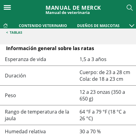
MANUAL DE MERCK
Manual de veterinaria
CONTENIDO VETERINARIO
DUEÑOS DE MASCOTAS
<
TABLAS
Información general sobre las ratas
Información general sobre las ratas
Esperanza de vida
1,5 a 3 años
Cuerpo: de 23 a 28 cm
Duración
Cola: de 18 a 23 cm
12 a 23 onzas (350 a
Peso
650 g)
Rango de temperatura de la
64 °F a 79 °F (18 °C a
jaula
26 °C)
Humedad relativa
30 a 70 %