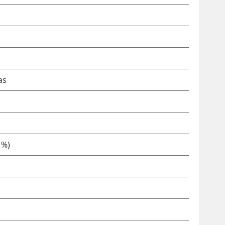
as
 %)