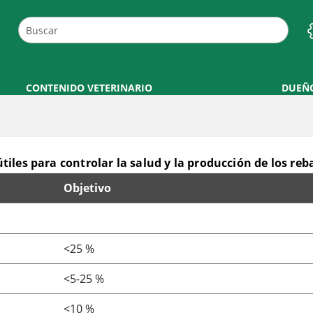
CONTENIDO VETERINARIO
DUEÑ
iles para controlar la salud y la producción de los re
Objetivo
oducción de los rebaños lecheros
<25 %
<5-25 %
<10 %