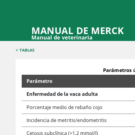
MANUAL DE MERCK
Manual de veterinaria
<
TABLAS
Parámetros út
Parámetro
Parámetros útiles para controlar la salud y la pr
Enfermedad de la vaca adulta
Porcentaje medio de rebaño cojo
Incidencia de metritis/endometritis
Cetosis subclínica (>1,2 mmol/l)