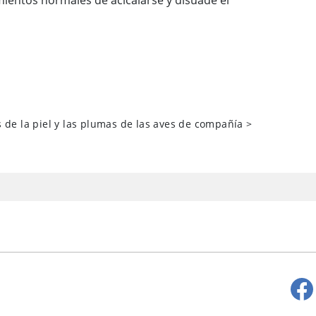
ientos normales de acicalarse y disuade el
 de la piel y las plumas de las aves de compañía
>