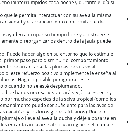
ueño ininterrumpidos cada noche y durante el día si
o que le permita interactuar con su ave a la misma
la ansiedad y el arrancamiento concomitante de
le ayuden a ocupar su tiempo libre y a distraerse
riamente o reorganizarlos dentro de la jaula puede
o. Puede haber algo en su entorno que lo estimule
s el primer paso para disminuir el comportamiento.
ento de arrancarse las plumas de su ave al
olo; este refuerzo positivo simplemente le enseña al
plumas. Haga lo posible por ignorar este
solo cuando no se esté desplumando.
dad de baños necesarios variará según la especie y
ado por muchas especies de la selva tropical (como los
emanalmente puede ser suficiente para las aves de
as cacatúas y los loros grises africanos). Rocíe o
 plumaje o lleve al ave a la ducha y déjela posarse en
les encanta acicalarse al sol y arreglarse el plumaje