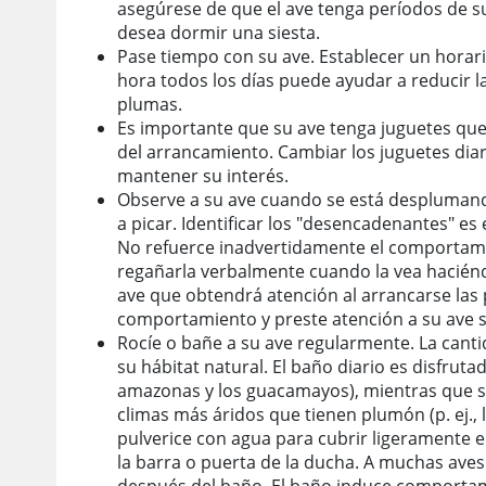
asegúrese de que el ave tenga períodos de s
desea dormir una siesta.
Pase tiempo con su ave. Establecer un horari
hora todos los días puede ayudar a reducir 
plumas.
Es importante que su ave tenga juguetes que 
del arrancamiento. Cambiar los juguetes dia
mantener su interés.
Observe a su ave cuando se está desplumand
a picar. Identificar los "desencadenantes" e
No refuerce inadvertidamente el comportami
regañarla verbalmente cuando la vea haciénd
ave que obtendrá atención al arrancarse las 
comportamiento y preste atención a su ave 
Rocíe o bañe a su ave regularmente. La canti
su hábitat natural. El baño diario es disfrut
amazonas y los guacamayos), mientras que s
climas más áridos que tienen plumón (p. ej., l
pulverice con agua para cubrir ligeramente el
la barra o puerta de la ducha. A muchas aves 