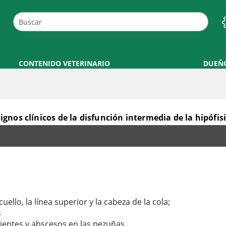
CONTENIDO VETERINARIO
DUEÑ
ignos clínicos de la disfunción intermedia de la hipófis
ipófisis
ello, la línea superior y la cabeza de la cola;
s
dientes y abscesos en las pezuñas