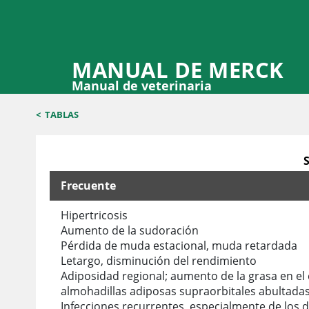
MANUAL DE MERCK
Manual de veterinaria
<
TABLAS
S
Frecuente
Signos clínicos de la disfunción intermedia de la h
Hipertricosis
Aumento de la sudoración
Pérdida de muda estacional, muda retardada
Letargo, disminución del rendimiento
Adiposidad regional; aumento de la grasa en el cu
almohadillas adiposas supraorbitales abultada
Infecciones recurrentes, especialmente de los 