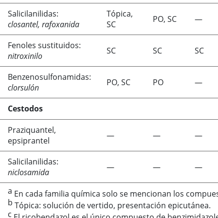
Salicilanilidas:
Tópica,
PO, SC
—
closantel, rafoxanida
SC
Fenoles sustituidos:
SC
SC
SC
nitroxinilo
Benzenosulfonamidas:
PO, SC
PO
—
clorsulón
Cestodos
Praziquantel,
—
—
—
epsiprantel
Salicilanilidas:
—
—
—
niclosamida
a
En cada familia química solo se mencionan los compue
b
Tópica: solución de vertido, presentación epicutánea.
c
El ricobendazol es el único compuesto de benzimidazole