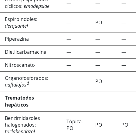
—
—
—
cíclicos:
emodepside
Espiroindoles:
—
PO
—
derquantel
Piperazina
—
—
—
Dietilcarbamacina
—
—
—
Nitroscanato
—
—
—
Organofosforados:
—
PO
—
d
naftalofos
Trematodos
hepáticos
Benzimidazoles
Tópica,
halogenados:
PO
PO
PO
triclabendazol