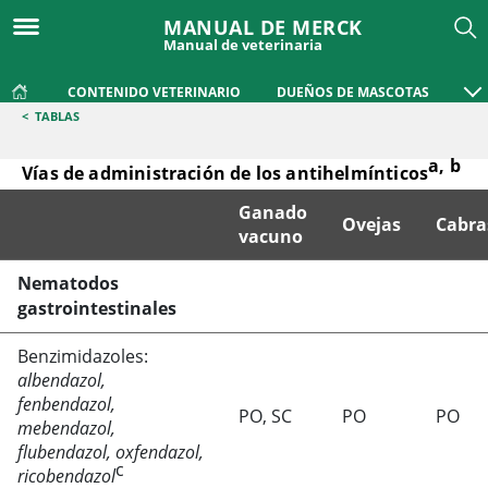
MANUAL DE MERCK
Manual de veterinaria
CONTENIDO VETERINARIO
DUEÑOS DE MASCOTAS
<
TABLAS
a, b
Vías de administración de los antihelmínticos
Ganado
Ovejas
Cabra
vacuno
Vías de administración de los antihelmínticosa, b
Nematodos
gastrointestinales
Benzimidazoles:
albendazol,
fenbendazol,
PO, SC
PO
PO
mebendazol,
flubendazol, oxfendazol,
c
ricobendazol