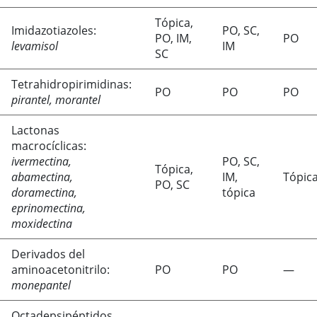
Tópica,
Imidazotiazoles:
PO, SC,
PO, IM,
PO
levamisol
IM
SC
Tetrahidropirimidinas:
PO
PO
PO
pirantel, morantel
Lactonas
macrocíclicas:
ivermectina,
PO, SC,
Tópica,
abamectina,
IM,
Tópic
PO, SC
doramectina,
tópica
eprinomectina,
moxidectina
Derivados del
aminoacetonitrilo:
PO
PO
—
monepantel
Octadepsipéptidos