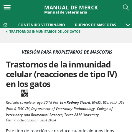
MANUAL DE MERCK
Manual de veterinaria
CONTENIDO VETERINARIO
DUEÑOS DE MASCOTAS
<
TRASTORNOS INMUNITARIOS DE LOS GATOS
VERSIÓN PARA PROPIETARIOS DE MASCOTAS
Trastornos de la inmunidad
celular (reacciones de tipo IV)
en los gatos
Revisión completa:
ago 2018
Por
Ian Rodney Tizard
,
BVMS, BSc, PhD, DSc
(Hons), DACVM
,
Department of Veterinary Pathobiology, College of
Veterinary and Biomedical Sciences, Texas A&M University
Última actualización: sept 2024
Este
tipo de reacción se produce cuando algunos tipos