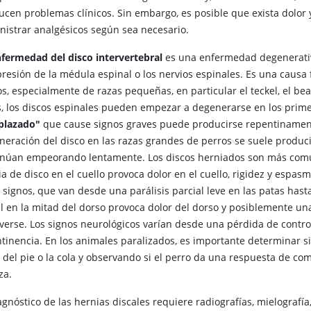
ucen problemas clínicos. Sin embargo, es posible que exista dolor 
nistrar analgésicos según sea necesario.
fermedad del disco intervertebral
es una enfermedad degenerativ
resión de la médula espinal o los nervios espinales. Es una causa 
s, especialmente de razas pequeñas, en particular el teckel, el beag
s, los discos espinales pueden empezar a degenerarse en los prim
plazado"
que cause signos graves puede producirse repentinamente, 
neración del disco en las razas grandes de perros se suele produci
inúan empeorando lentamente. Los discos herniados son más comun
ia de disco en el cuello provoca dolor en el cuello, rigidez y esp
 signos, que van desde una parálisis parcial leve en las patas hast
al en la mitad del dorso provoca dolor del dorso y posiblemente un
verse. Los signos neurológicos varían desde una pérdida de control
ntinencia. En los animales paralizados, es importante determinar si
 del pie o la cola y observando si el perro da una respuesta de co
za.
agnóstico de las hernias discales requiere radiografías, mielograf