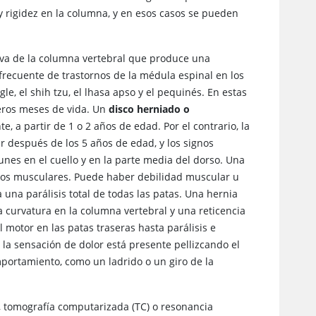
y rigidez en la columna, y en esos casos se pueden
a de la columna vertebral que produce una
frecuente de trastornos de la médula espinal en los
le, el shih tzu, el lhasa apso y el pequinés. En estas
eros meses de vida. Un
disco herniado o
a partir de 1 o 2 años de edad. Por el contrario, la
r después de los 5 años de edad, y los signos
es en el cuello y en la parte media del dorso. Una
asmos musculares. Puede haber debilidad muscular u
a una parálisis total de todas las patas. Una hernia
a curvatura en la columna vertebral y una reticencia
 motor en las patas traseras hasta parálisis e
 la sensación de dolor está presente pellizcando el
mportamiento, como un ladrido o un giro de la
ía, tomografía computarizada (TC) o resonancia