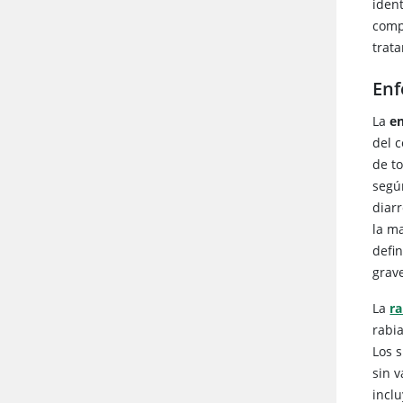
ident
comp
trat
Enf
La
en
del 
de t
según
diar
la ma
defin
grav
La
ra
rabi
Los 
sin 
inclu