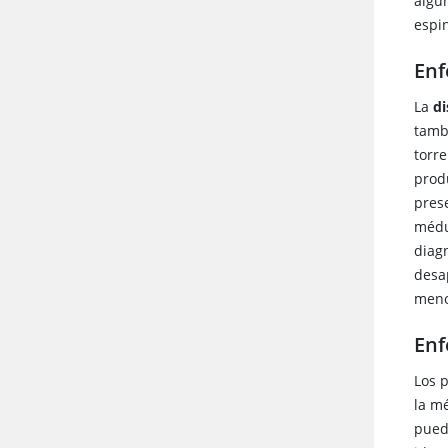
algu
espin
Enf
La
di
tamb
torr
prod
pres
médu
diagn
desa
meno
Enf
Los 
la m
pued