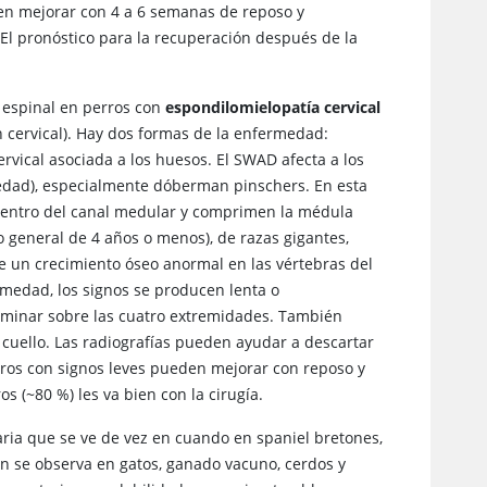
den mejorar con 4 a 6 semanas de reposo y
 El pronóstico para la recuperación después de la
a espinal en perros con
espondilomielopatía cervical
cervical). Hay dos formas de la enfermedad:
vical asociada a los huesos. El SWAD afecta a los
dad), especialmente dóberman pinschers. En esta
n dentro del canal medular y comprimen la médula
o general de 4 años o menos), de razas gigantes,
e un crecimiento óseo anormal en las vértebras del
medad, los signos se producen lenta o
aminar sobre las cuatro extremidades. También
 cuello. Las radiografías pueden ayudar a descartar
rros con signos leves pueden mejorar con reposo y
os (~80 %) les va bien con la cirugía.
ia que se ve de vez en cuando en spaniel bretones,
n se observa en gatos, ganado vacuno, cerdos y