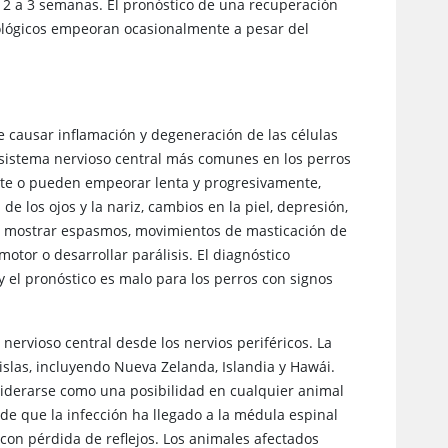
te 2 a 3 semanas. El pronóstico de una recuperación
ológicos empeoran ocasionalmente a pesar del
de causar inflamación y degeneración de las células
l sistema nervioso central más comunes en los perros
te o pueden empeorar lenta y progresivamente,
de los ojos y la nariz, cambios en la piel, depresión,
en mostrar espasmos, movimientos de masticación de
otor o desarrollar parálisis. El diagnóstico
 y el pronóstico es malo para los perros con signos
nervioso central desde los nervios periféricos. La
islas, incluyendo Nueva Zelanda, Islandia y Hawái.
nsiderarse como una posibilidad en cualquier animal
de que la infección ha llegado a la médula espinal
 con pérdida de reflejos. Los animales afectados