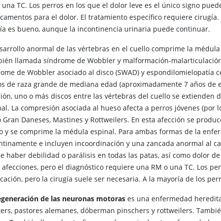
 una TC. Los perros en los que el dolor leve es el único signo pue
camentos para el dolor. El tratamiento específico requiere cirugía.
gía es bueno, aunque la incontinencia urinaria puede continuar.
esarrollo anormal de las vértebras en el cuello comprime la médul
bién llamada síndrome de Wobbler y malformación-malarticulación 
rome de Wobbler asociado al disco (SWAD) y espondilomielopatía cer
os de raza grande de mediana edad (aproximadamente 7 años de e
ción, uno o más discos entre las vértebras del cuello se extiende
nal. La compresión asociada al hueso afecta a perros jóvenes (por l
 Gran Daneses, Mastines y Rottweilers. En esta afección se produc
lo y se comprime la médula espinal. Para ambas formas de la enfer
ntinamente e incluyen incoordinación y una zancada anormal al c
e haber debilidad o parálisis en todas las patas, así como dolor de
s afecciones, pero el diagnóstico requiere una RM o una TC. Los pe
ación, pero la cirugía suele ser necesaria. A la mayoría de los perr
egeneración de las neuronas motoras
es una enfermedad hereditar
ters, pastores alemanes, dóberman pinschers y rottweilers. Tambié