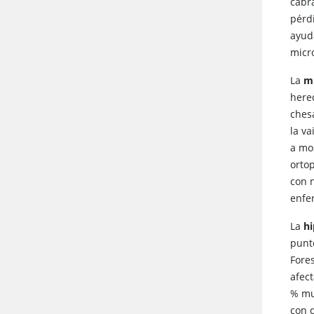
cabr
pérd
ayud
micr
La
mi
here
ches
la v
a mo
ortop
con 
enfe
La
hi
punt
Fore
afec
% mu
con 