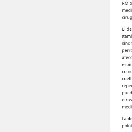
RM o
medi
ciru
El d
(tam
sínd
perr
afec
espi
como
cuel
repe
pued
otra
medic
La
d
poin