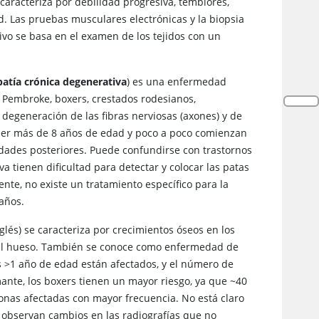
aracteriza por debilidad progresiva, temblores,
d. Las pruebas musculares electrónicas y la biopsia
ivo se basa en el examen de los tejidos con un
patía crónica degenerativa
) es una enfermedad
e Pembroke, boxers, crestados rodesianos,
 degeneración de las fibras nerviosas (axones) y de
tener más de 8 años de edad y poco a poco comienzan
idades posteriores. Puede confundirse con trastornos
va tienen dificultad para detectar y colocar las patas
nte, no existe un tratamiento específico para la
años.
nglés) se caracteriza por crecimientos óseos en los
n el hueso. También se conoce como enfermedad de
 >1 año de edad están afectados, y el número de
ante, los boxers tienen un mayor riesgo, ya que ~40
onas afectadas con mayor frecuencia. No está claro
e observan cambios en las radiografías que no