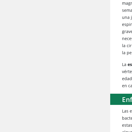
magn
sema
una 
espi
grave
nece
la ci
la p
La
e
vért
edad
en c
En
Las 
bacte
esta