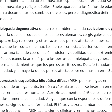
as. También llamada atrofia muscular espinal, esta enfermedad se c
ida muscular y reflejos débiles. Suele aparecer a los 2 años de eda
an a documentar los cambios nerviosos, pero el diagnóstico definit
oscopio.
elopatía degenerativa
de perros (también llamada
radiculomielo
ditaria que se produce en los pastores alemanes, corgis galeses d
apeake bay retrievers y otras razas. Los perros afectados muestran
aina que las rodea (mielina). Los perros con esta afección suelen 
strar una falta de coordinación indolora y debilidad de las extrem
édicos (como la artritis), pero los perros con mielopatía degenerati
normalidad, mientras que los perros artríticos no. Desafortunadame
rmedad, y la mayoría de los perros afectados se eutanasian en 1-3 
perostosis esquelética idiopática difusa
(DISH, por sus siglas en i
os donde un ligamento, tendón o cápsula articular se insertan e
stier en pacientes humanos. Aproximadamente el 4 % de los perros
tados aumenta con la edad. Al igual que con la espondilosis deform
estra signos de la enfermedad. El tórax y la zona lumbar son las z
qué frecuencia la DISH causa signos clínicos y, en muchos casos, s