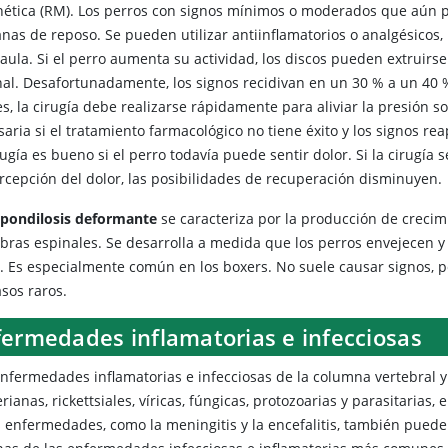
ética (RM). Los perros con signos mínimos o moderados que aún p
nas de reposo. Se pueden utilizar antiinflamatorios o analgésicos, 
jaula. Si el perro aumenta su actividad, los discos pueden extrui
nal. Desafortunadamente, los signos recidivan en un 30 % a un 40 %
s, la cirugía debe realizarse rápidamente para aliviar la presión s
saria si el tratamiento farmacológico no tiene éxito y los signos r
rugía es bueno si el perro todavía puede sentir dolor. Si la cirugí
ercepción del dolor, las posibilidades de recuperación disminuyen.
spondilosis deformante
se caracteriza por la producción de crecimie
ebras espinales. Se desarrolla a medida que los perros envejecen y
. Es especialmente común en los boxers. No suele causar signos, 
asos raros.
fermedades inflamatorias e infecciosas
enfermedades inflamatorias e infecciosas de la columna vertebral y
rianas, rickettsiales, víricas, fúngicas, protozoarias y parasitari
s enfermedades, como la meningitis y la encefalitis, también puede