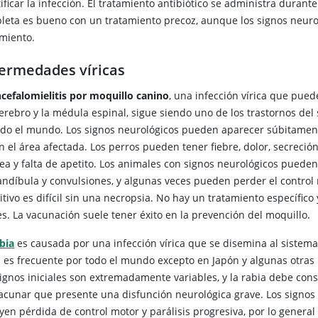
ificar la infección. El tratamiento antibiótico se administra duran
leta es bueno con un tratamiento precoz, aunque los signos neur
amiento.
ermedades víricas
cefalomielitis por moquillo canino
, una infección vírica que pue
cerebro y la médula espinal, sigue siendo uno de los trastornos de
odo el mundo. Los signos neurológicos pueden aparecer súbitamen
 el área afectada. Los perros pueden tener fiebre, dolor, secreción 
rea y falta de apetito. Los animales con signos neurológicos pued
ndíbula y convulsiones, y algunas veces pueden perder el control m
itivo es difícil sin una necropsia. No hay un tratamiento específico
es. La vacunación suele tener éxito en la prevención del moquillo.
bia
es causada por una infección vírica que se disemina al sistema 
a es frecuente por todo el mundo excepto en Japón y algunas otras 
signos iniciales son extremadamente variables, y la rabia debe co
vacunar que presente una disfunción neurológica grave. Los signos 
yen pérdida de control motor y parálisis progresiva, por lo general