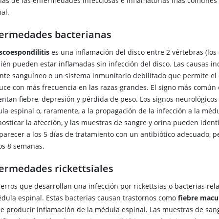
nas de las enfermedades infecciosas e inflamatorias más comunes 
al.
ermedades bacterianas
scoespondilitis
es una inflamación del disco entre 2 vértebras (los
ién pueden estar inflamadas sin infección del disco. Las causas in
ente sanguíneo o un sistema inmunitario debilitado que permite el d
uce con más frecuencia en las razas grandes. El signo más común e
entan fiebre, depresión y pérdida de peso. Los signos neurológicos
la espinal o, raramente, a la propagación de la infección a la médu
osticar la afección, y las muestras de sangre y orina pueden identi
parecer a los 5 días de tratamiento con un antibiótico adecuado, p
s 8 semanas.
ermedades rickettsiales
perros
que desarrollan una infección por rickettsias o bacterias re
édula espinal. Estas bacterias causan trastornos como
fiebre macu
e producir inflamación de la médula espinal. Las muestras de san