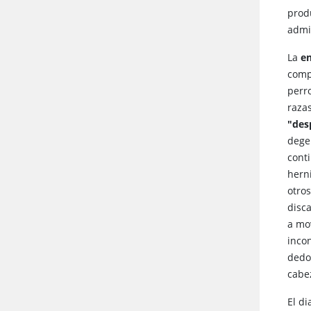
prod
admi
La
en
comp
perro
raza
"des
dege
cont
hern
otros
disc
a mo
inco
dedo
cabe
El di