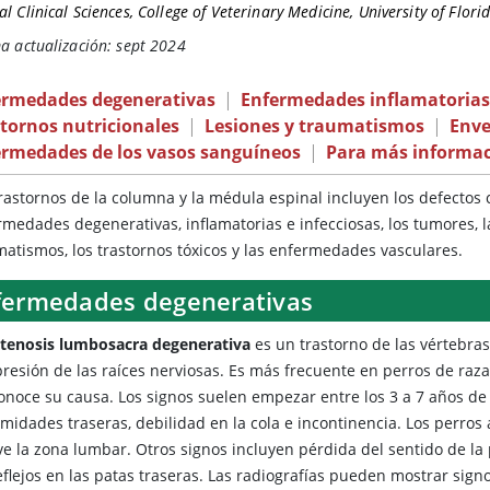
l Clinical Sciences, College of Veterinary Medicine, University of Flori
a actualización: sept 2024
ermedades degenerativas
|
Enfermedades inflamatorias 
tornos nutricionales
|
Lesiones y traumatismos
|
Enve
ermedades de los vasos sanguíneos
|
Para más informa
trastornos
de la columna y la médula espinal incluyen los defectos c
rmedades degenerativas, inflamatorias e infecciosas, los tumores, l
matismos, los trastornos tóxicos y las enfermedades vasculares.
fermedades degenerativas
stenosis lumbosacra degenerativa
es un trastorno de las vértebras
resión de las raíces nerviosas. Es más frecuente en perros de raz
onoce su causa. Los signos suelen empezar entre los 3 a 7 años de 
emidades traseras, debilidad en la cola e incontinencia. Los perr
e la zona lumbar. Otros signos incluyen pérdida del sentido de la p
reflejos en las patas traseras. Las radiografías pueden mostrar sig