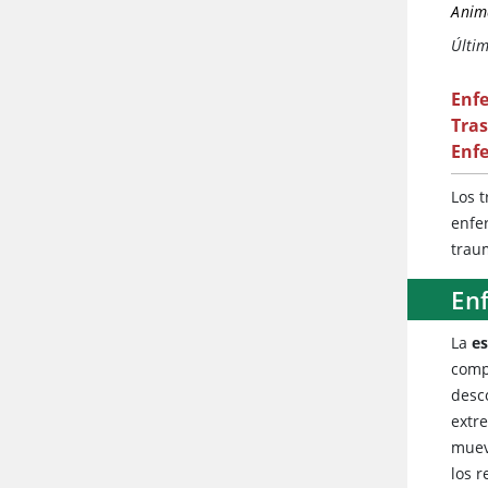
Anima
Últim
Enf
Tras
Enf
Los 
enfe
trau
En
La
e
comp
desc
extr
muev
los 