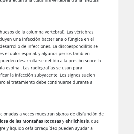
que afectan a la columna vertebral o a la médula
 huesos de la columna vertebral). Las vértebras
cluyen una infección bacteriana o fúngica en el
esarrollo de infecciones. La discoespondilitis se
s el dolor espinal, y algunos perros también
 pueden desarrollarse debido a la presión sobre la
la espinal. Las radiografías se usan para
ficar la infección subyacente. Los signos suelen
ero el tratamiento debe continuarse durante al
lacionadas a veces muestran signos de disfunción de
losa de las Montañas Rocosas
y
ehrlichiosis
, que
gre y líquido cefalorraquídeo pueden ayudar a