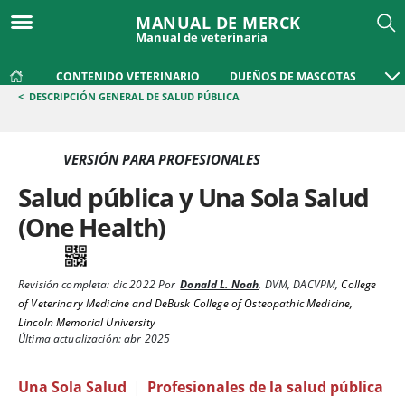
MANUAL DE MERCK
Manual de veterinaria
CONTENIDO VETERINARIO
DUEÑOS DE MASCOTAS
<
DESCRIPCIÓN GENERAL DE SALUD PÚBLICA
VERSIÓN PARA PROFESIONALES
Salud pública y Una Sola Salud
(One Health)
Revisión completa:
dic 2022
Por
Donald L. Noah
,
DVM, DACVPM
,
College
of Veterinary Medicine and DeBusk College of Osteopathic Medicine,
Lincoln Memorial University
Última actualización: abr 2025
Una Sola Salud
|
Profesionales de la salud pública