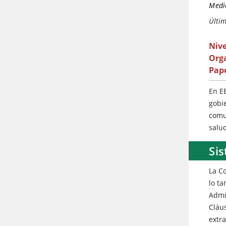
Medic
Últim
Nive
Org
Pape
En EE
gobi
comu
salu
Si
La Co
lo t
Admin
Cláu
extra