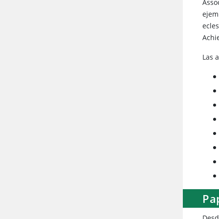
Asso
ejem
ecles
Achi
Las a
Pap
Desd