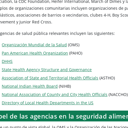
ciation, la CDC Foundation, Heifer International, March of Dimes y 
plos de organizaciones comunitarias incluyen organizaciones de pa
iásticos, asociaciones de barrios o vecindarios, clubes 4-H, Boy Sco
evement y Junior Red Cross.
gencias de salud pública relevantes incluyen las siguientes:
Organización Mundial de la Salud
(OMS)
Pan American Health Organization
(PAHO)
DHHS
State Health Agency Structure and Governance
Association of State and Territorial Health Officials
(ASTHO)
National Indian Health Board
(NIHB)
National Association of County and City Health Officials
(NACCHO)
Directory of Local Health Departments in the US
el de las agencias en la seguridad alime
e un punto de vista global, la OMS y la Organización de las Nacione