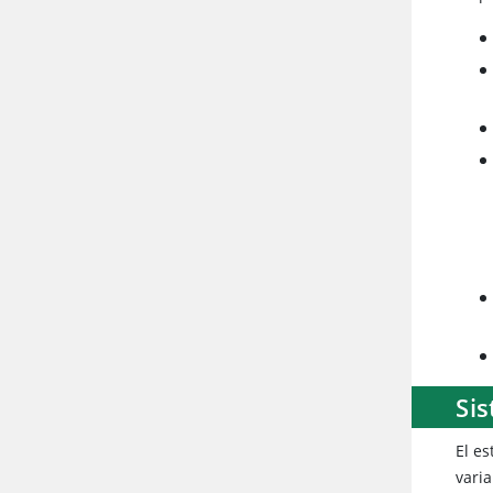
Sis
El es
varia