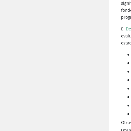
signi
fond
prog
El
De
evalu
esta
Otro
resp