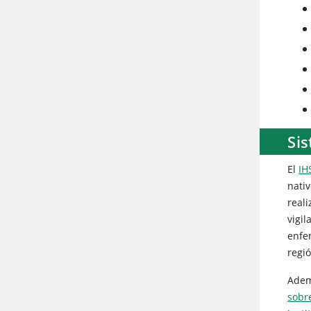
Sis
El
IH
nativ
real
vigi
enfe
regió
Adem
sobr