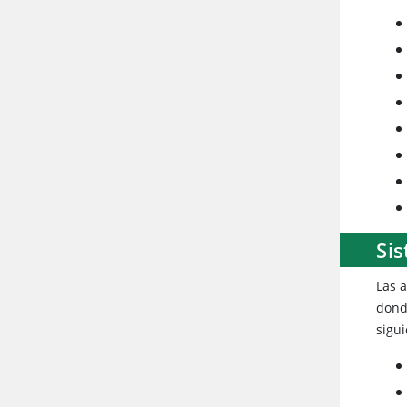
Sis
Las 
donde
sigui