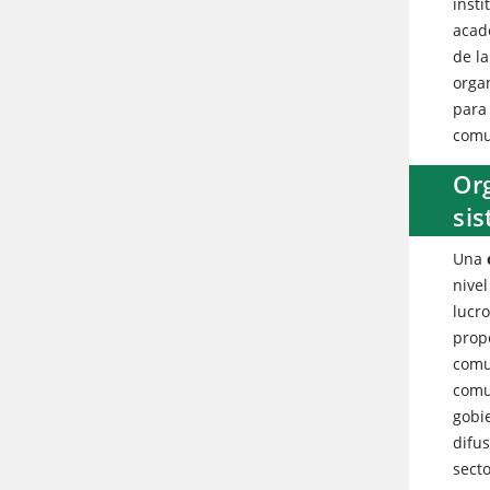
insti
acad
de la
orga
para
comu
Or
si
Una
nivel
lucr
prop
comu
comu
gobie
difus
sect