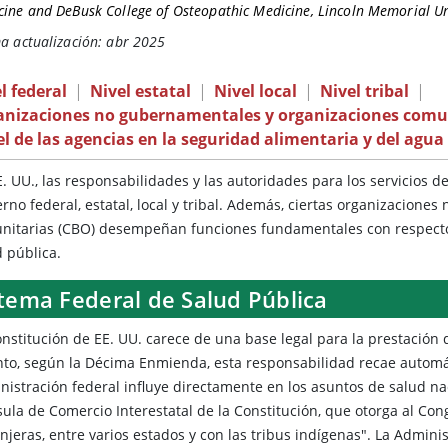
ine and DeBusk College of Osteopathic Medicine, Lincoln Memorial Un
a actualización: abr 2025
l federal
|
Nivel estatal
|
Nivel local
|
Nivel tribal
|
anizaciones no gubernamentales y organizaciones comu
l de las agencias en la seguridad alimentaria y del agua
. UU., las responsabilidades y las autoridades para los servicios d
erno federal, estatal, local y tribal. Además, ciertas organizacion
nitarias (CBO) desempeñan funciones fundamentales con respecto a 
d pública.
stema Federal de Salud Pública
nstitución de EE. UU. carece de una base legal para la prestación d
anto, según la Décima Enmienda, esta responsabilidad recae autom
istración federal influye directamente en los asuntos de salud naci
sula de Comercio Interestatal de la Constitución, que otorga al Co
njeras, entre varios estados y con las tribus indígenas". La Admin