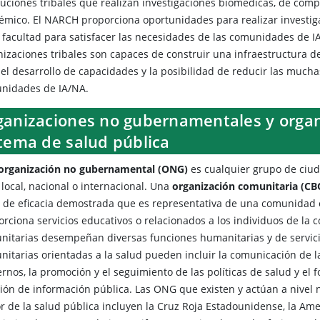
tuciones tribales que realizan investigaciones biomédicas, de compo
émico. El NARCH proporciona oportunidades para realizar investigac
 facultad para satisfacer las necesidades de las comunidades de IA/
nizaciones tribales son capaces de construir una infraestructura 
 el desarrollo de capacidades y la posibilidad de reducir las much
nidades de IA/NA.
ganizaciones no gubernamentales y organ
stema de salud pública
organización no gubernamental (ONG)
es cualquier grupo de ciud
 local, nacional o internacional. Una
organización comunitaria (CB
o de eficacia demostrada que es representativa de una comunidad
orciona servicios educativos o relacionados a los individuos de la
nitarias desempeñan diversas funciones humanitarias y de servici
nitarias orientadas a la salud pueden incluir la comunicación de 
rnos, la promoción y el seguimiento de las políticas de salud y el 
ión de información pública. Las ONG que existen y actúan a nivel n
or de la salud pública incluyen la Cruz Roja Estadounidense, la Am