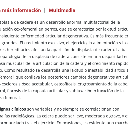
a más información
|
Multimedia
splasia de cadera es un desarrollo anormal multifactorial de la
ulación coxofemoral en perros, que se caracteriza por laxitud articu
onsiguiente enfermedad articular degenerativa. Es más frecuente e
 grandes. El crecimiento excesivo, el ejercicio, la alimentación y los
res hereditarios afectan la aparición de displasia de cadera. La ba
siopatología de la displasia de cadera consiste en una disparidad e
sa muscular de la articulación de la cadera y el crecimiento rápid
o. Como resultado se desarrolla una laxitud o inestabilidad articul
femoral, que conlleva los posteriores cambios degenerativos articul
 esclerosis ósea acetabular, osteofitosis, engrosamiento de la cabe
al, fibrosis de la cápsula articular y subluxación o luxación de la
za femoral.
ignos clínicos
son variables y no siempre se correlacionan con
alías radiológicas. La cojera puede ser leve, moderada o grave, y e
ronunciada tras el ejercicio. En ocasiones, es evidente una marcha 