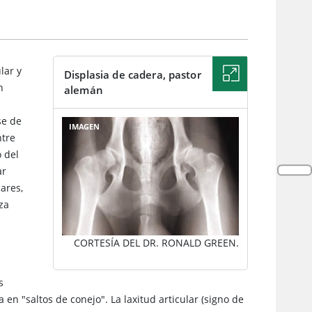
lar y
Displasia de cadera, pastor
n
alemán
se de
IMAGEN
ntre
o del
ar
ares,
za
CORTESÍA DEL DR. RONALD GREEN.
s
en "saltos de conejo". La laxitud articular (
signo de