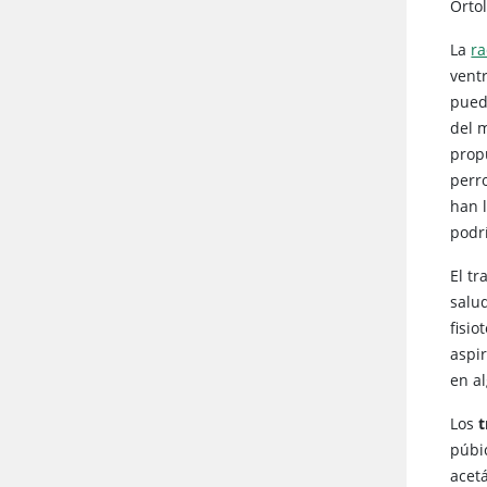
Orto
La
ra
vent
puede
del 
prop
perr
han 
podr
El t
salud
fisio
aspi
en a
Los
t
púbic
acetá