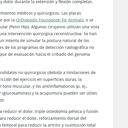
y dolor durante la extensión y flexión completas.
atamientos médicos y quirúrgicos. Las placas
r por la
Orthopedic Foundation for Animals
, o se
ular (Penn Hip). Algunos cirujanos utilizan una vista
una intervención quirúrgica reconstructiva. Se han
n intento de simular la postura natural de los
les de los programas de detección radiográfica no
oque de evaluación hacia el cribado del genoma
andidatos no quirúrgicos (debido a limitaciones de
icción del ejercicio en superficies duras, la
l tono muscular, y los antiinflamatorios (p. ej.,
lar (glucosaminas) y la acupuntura pueden ser útiles
os.
reducir el dolor, triple osteotomía pélvica y fusión
ara reducir el dolor, reforzamiento dorsal del
femoral para reducir la artritis y sustitución total