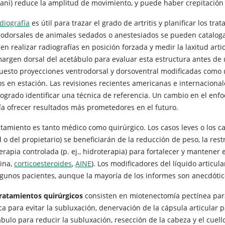
lani) reduce la amplitud de movimiento, y puede haber crepitación 
diografía
es útil para trazar el grado de artritis y planificar los tr
rodorsales de animales sedados o anestesiados se pueden cataloga
n realizar radiografías en posición forzada y medir la laxitud artic
margen dorsal del acetábulo para evaluar esta estructura antes de 
uesto proyecciones ventrodorsal y dorsoventral modificadas como u
os en estación. Las revisiones recientes americanas e internaciona
logrado identificar una técnica de referencia. Un cambio en el enf
ía ofrecer resultados más prometedores en el futuro.
ratamiento es tanto médico como quirúrgico. Los casos leves o los c
 o del propietario) se beneficiarán de la reducción de peso, la restr
terapia controlada (p. ej., hidroterapia) para fortalecer y mantener e
rina,
corticoesteroides
,
AINE
). Los modificadores del líquido articu
lgunos pacientes, aunque la mayoría de los informes son anecdótic
ratamientos quirúrgicos
consisten en miotenectomía pectínea para 
a para evitar la subluxación, denervación de la cápsula articular p
bulo para reducir la subluxación, resección de la cabeza y el cuello 