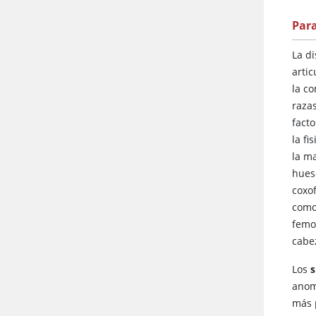
Par
La di
artic
la c
razas
facto
la fi
la ma
hues
coxo
como
femor
cabe
Los
s
anom
más p