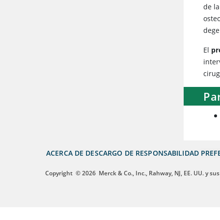
de l
osteo
dege
El
pr
inte
ciru
Pa
ACERCA DE
DESCARGO DE RESPONSABILIDAD
PREF
Copyright
© 2026
Merck & Co., Inc., Rahway, NJ, EE. UU. y sus