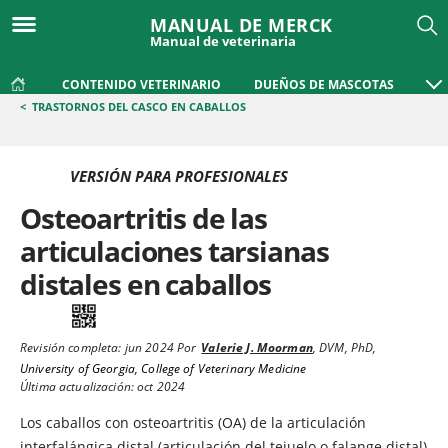
MANUAL DE MERCK
Manual de veterinaria
CONTENIDO VETERINARIO
DUEÑOS DE MASCOTAS
<
TRASTORNOS DEL CASCO EN CABALLOS
VERSIÓN PARA PROFESIONALES
Osteoartritis de las
articulaciones tarsianas
distales en caballos
Revisión completa:
jun 2024
Por
Valerie J. Moorman
,
DVM, PhD
,
University of Georgia, College of Veterinary Medicine
Última actualización: oct 2024
Los caballos con osteoartritis (OA) de la articulación
interfalángica distal (articulación del tejuelo o falange distal)