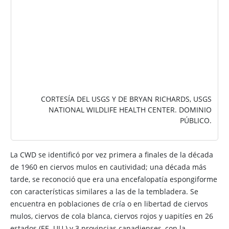
CORTESÍA DEL USGS Y DE BRYAN RICHARDS, USGS
NATIONAL WILDLIFE HEALTH CENTER. DOMINIO
PÚBLICO.
La CWD se identificó por vez primera a finales de la década
de 1960 en ciervos mulos en cautividad; una década más
tarde, se reconoció que era una encefalopatía espongiforme
con características similares a las de la tembladera. Se
encuentra en poblaciones de cría o en libertad de ciervos
mulos, ciervos de cola blanca, ciervos rojos y uapitíes en 26
estados (EE. UU.) y 3 provincias canadienses, con la