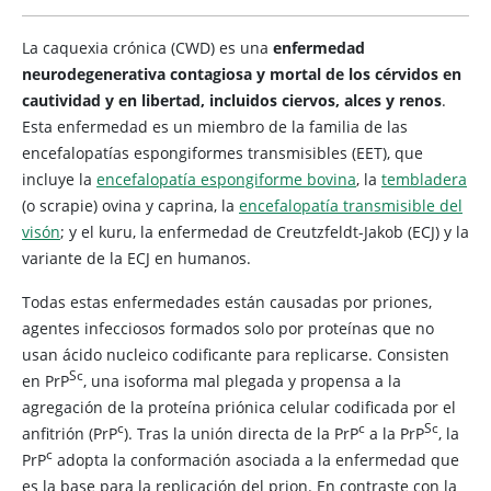
La caquexia crónica (CWD) es una
enfermedad
neurodegenerativa contagiosa y mortal de los cérvidos en
cautividad y en libertad, incluidos ciervos, alces y renos
.
Esta enfermedad es un miembro de la
familia de las
encefalopatías espongiformes transmisibles (EET), que
incluye la
encefalopatía espongiforme bovina
, la
tembladera
(o scrapie) ovina y caprina, la
encefalopatía transmisible del
visón
; y el kuru, la enfermedad de Creutzfeldt-Jakob (ECJ) y la
variante de la ECJ en humanos.
Todas estas enfermedades están causadas por priones,
agentes infecciosos formados solo por proteínas que no
usan ácido nucleico codificante para replicarse. Consisten
​Sc
en PrP
, una isoforma mal plegada y propensa a la
agregación de la proteína priónica celular codificada por el
​c
c
Sc
anfitrión (PrP
). Tras la unión directa de la PrP​
a la PrP​
, la
​c
PrP
adopta la conformación asociada a la enfermedad que
es la base para la replicación del prion. En contraste con la