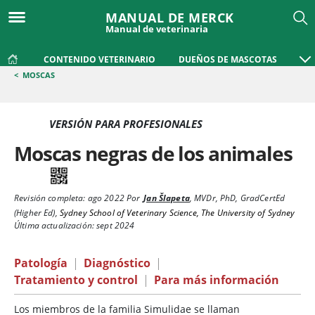
MANUAL DE MERCK
Manual de veterinaria
CONTENIDO VETERINARIO
DUEÑOS DE MASCOTAS
<
MOSCAS
VERSIÓN PARA PROFESIONALES
Moscas negras de los animales
Revisión completa:
ago 2022
Por
Jan Šlapeta
,
MVDr, PhD, GradCertEd
(Higher Ed)
,
Sydney School of Veterinary Science, The University of Sydney
Última actualización: sept 2024
Patología
|
Diagnóstico
|
Tratamiento y control
|
Para más información
Los miembros de la familia Simulidae se llaman