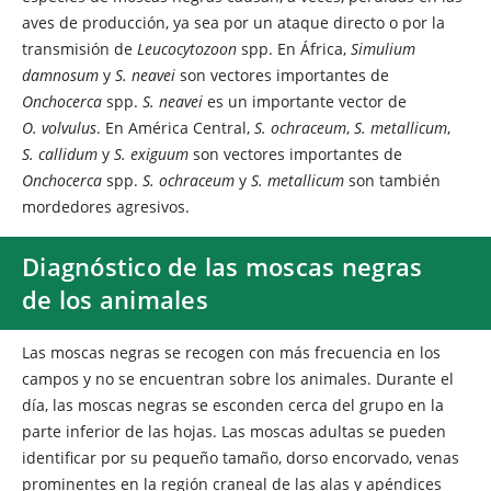
aves de producción, ya sea por un ataque directo o por la
transmisión de
Leucocytozoon
spp. En África,
Simulium
damnosum
y
S. neavei
son vectores importantes de
Onchocerca
spp.
S. neavei
es un importante vector de
O. volvulus
. En América Central,
S. ochraceum
,
S. metallicum
,
S. callidum
y
S. exiguum
son vectores importantes de
Onchocerca
spp.
S. ochraceum
y
S. metallicum
son también
mordedores agresivos.
Diagnóstico de las moscas negras
de los animales
Las moscas negras se recogen con más frecuencia en los
campos y no se encuentran sobre los animales. Durante el
día, las moscas negras se esconden cerca del grupo en la
parte inferior de las hojas. Las moscas adultas se pueden
identificar por su pequeño tamaño, dorso encorvado, venas
prominentes en la región craneal de las alas y apéndices