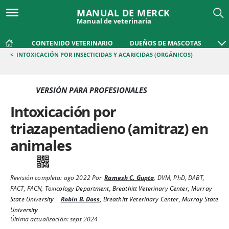
MANUAL DE MERCK
Manual de veterinaria
CONTENIDO VETERINARIO
DUEÑOS DE MASCOTAS
<
INTOXICACIÓN POR INSECTICIDAS Y ACARICIDAS (ORGÁNICOS)
VERSIÓN PARA PROFESIONALES
Intoxicación por
triazapentadieno (amitraz) en
animales
Revisión completa:
ago 2022
Por
Ramesh C. Gupta
,
DVM, PhD, DABT,
FACT, FACN
,
Toxicology Department, Breathitt Veterinary Center, Murray
State University
|
Robin B. Doss
,
Breathitt Veterinary Center, Murray State
University
Última actualización: sept 2024