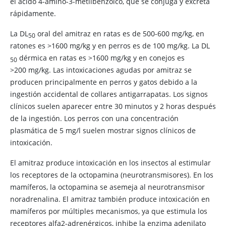
el ácido 4-amino-3-metilbenzoico, que se conjuga y excreta
rápidamente.
La DL​
oral del amitraz en ratas es de 500-600 mg/kg, en
50
ratones es >1600 mg/kg y en perros es de 100 mg/kg. La DL​
dérmica en ratas es >1600 mg/kg y en conejos es
50
>200 mg/kg. Las intoxicaciones agudas por amitraz se
producen principalmente en perros y gatos debido a la
ingestión accidental de collares antigarrapatas. Los signos
clínicos suelen aparecer entre 30 minutos y 2 horas después
de la ingestión. Los perros con una concentración
plasmática de 5 mg/l suelen mostrar signos clínicos de
intoxicación.
El amitraz produce intoxicación en los insectos al estimular
los receptores de la octopamina (neurotransmisores). En los
mamíferos, la octopamina se asemeja al neurotransmisor
noradrenalina. El amitraz también produce intoxicación en
mamíferos por múltiples mecanismos, ya que estimula los
receptores alfa2-adrenérgicos, inhibe la enzima adenilato