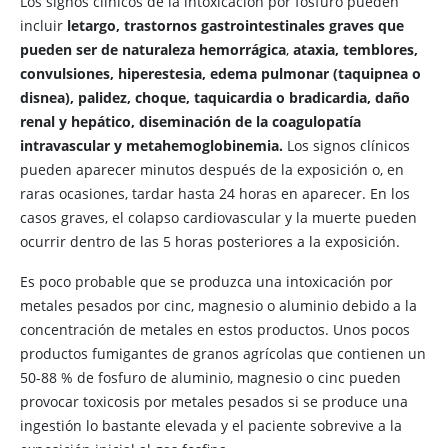
Los signos clínicos de la intoxicación por fosfuro pueden
incluir
letargo, trastornos gastrointestinales graves que
pueden ser de naturaleza hemorrágica
,
ataxia, temblores,
convulsiones, hiperestesia, edema pulmonar (taquipnea o
disnea), palidez, choque, taquicardia o bradicardia, daño
renal y hepático, diseminación de la coagulopatía
intravascular y metahemoglobinemia.
Los signos clínicos
pueden aparecer minutos después de la exposición o, en
raras ocasiones, tardar hasta 24 horas en aparecer. En los
casos graves, el colapso cardiovascular y la muerte pueden
ocurrir dentro de las 5 horas posteriores a la exposición.
Es poco probable que se produzca una intoxicación por
metales pesados por cinc, magnesio o aluminio debido a la
concentración de metales en estos productos. Unos pocos
productos fumigantes de granos agrícolas que contienen un
50-88 % de fosfuro de aluminio, magnesio o cinc pueden
provocar toxicosis por metales pesados si se produce una
ingestión lo bastante elevada y el paciente sobrevive a la