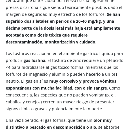
cebo, aunque la toxicidad por relevo tras la ingestión de
presas o carroña sigue siendo teóricamente posible, dado el
margen de seguridad muy estrecho de los fosfuros.
Se han
sugerido dosis letales en perros de 20-40 mg/kg, y una
décima parte de la dosis letal más baja está ampliamente
aceptada como dosis tóxica que requiere
descontaminación, monitorización y cuidado.
Los fosfuros reaccionan en el ambiente gástrico líquido para
producir
gas fosfina
. El fosfuro de zinc requiere un pH ácido
<4 para hidrolizarse al gas tóxico fosfina, mientras que los
fosfuros de magnesio y aluminio pueden hacerlo a un pH
neutro. El gas en sí es
muy corrosivo y provoca vómitos
espontáneos con mucha facilidad, con o sin sangre
. Como
consecuencia, las especies que no pueden vomitar (p. ej.,
caballos y conejos) corren un mayor riesgo de presentar
signos clínicos graves y potencialmente la muerte.
Una vez liberado, el gas fosfina, que tiene un
olor muy
distintivo a pescado en descomposición o ajo
, se absorbe