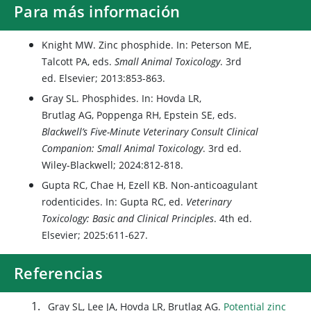
Para más información
Knight MW. Zinc phosphide. In: Peterson ME,
Talcott PA, eds.
Small Animal Toxicology
. 3rd
ed. Elsevier; 2013:853-863.
Gray SL. Phosphides. In: Hovda LR,
Brutlag AG, Poppenga RH, Epstein SE, eds.
Blackwell’s Five-Minute Veterinary Consult Clinical
Companion: Small Animal Toxicology
. 3rd ed.
Wiley-Blackwell; 2024:812-818.
Gupta RC, Chae H, Ezell KB. Non-anticoagulant
rodenticides. In: Gupta RC, ed.
Veterinary
Toxicology: Basic and Clinical Principles
. 4th ed.
Elsevier; 2025:611-627.
Referencias
Gray SL, Lee JA, Hovda LR, Brutlag AG.
Potential zinc