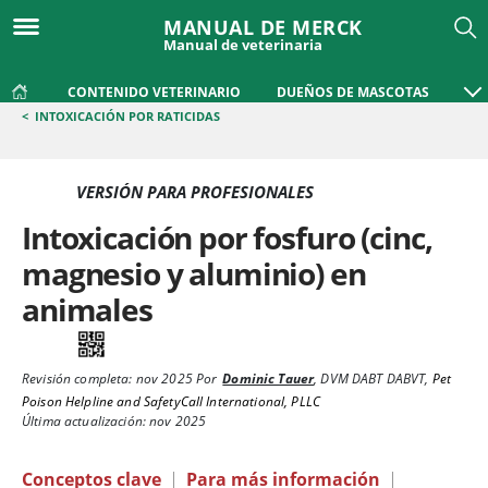
MANUAL DE MERCK
Manual de veterinaria
CONTENIDO VETERINARIO
DUEÑOS DE MASCOTAS
<
INTOXICACIÓN POR RATICIDAS
VERSIÓN PARA PROFESIONALES
Intoxicación por fosfuro (cinc,
magnesio y aluminio) en
animales
Revisión completa:
nov 2025
Por
Dominic Tauer
,
DVM DABT DABVT
,
Pet
Poison Helpline and SafetyCall International, PLLC
Última actualización: nov 2025
Conceptos clave
|
Para más información
|