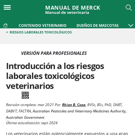
MANUAL DE MERCK
Manual de veterinaria
CONTENIDO VETERINARIO
DUEÑOS DE MASCOTAS
<
RIESGOS LABORALES TOXICOLÓGICOS
VERSIÓN PARA PROFESIONALES
Introducción a los riesgos
laborales toxicológicos
veterinarios
Revisión completa:
mar 2021
Por
Rhian B. Cope
,
BVSc, BSc, PhD, DABT,
DABVT, FACTRA
,
Australian Pesticides and Veterinary Medicines Authority,
Australian Government
Última actualización: sept 2024
Los veterinarios están potencialmente expuestos a una gran