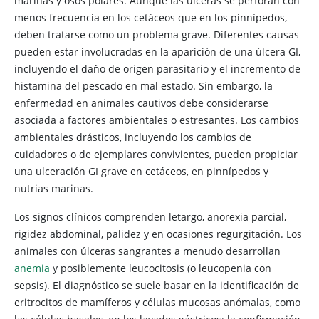
marinas y osos polares. Aunque las úlceras se perforan con
menos frecuencia en los cetáceos que en los pinnípedos,
deben tratarse como un problema grave. Diferentes causas
pueden estar involucradas en la aparición de una úlcera GI,
incluyendo el daño de origen parasitario y el incremento de
histamina del pescado en mal estado. Sin embargo, la
enfermedad en animales cautivos debe considerarse
asociada a factores ambientales o estresantes. Los cambios
ambientales drásticos, incluyendo los cambios de
cuidadores o de ejemplares convivientes, pueden propiciar
una ulceración GI grave en cetáceos, en pinnípedos y
nutrias marinas.
Los signos clínicos comprenden letargo, anorexia parcial,
rigidez abdominal, palidez y en ocasiones regurgitación. Los
animales con úlceras sangrantes a menudo desarrollan
anemia
y posiblemente leucocitosis (o leucopenia con
sepsis). El diagnóstico se suele basar en la identificación de
eritrocitos de mamíferos y células mucosas anómalas, como