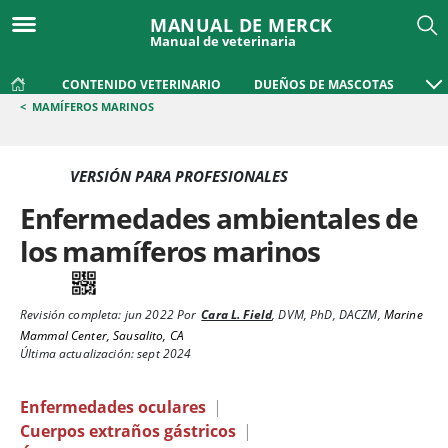
MANUAL DE MERCK
Manual de veterinaria
CONTENIDO VETERINARIO
DUEÑOS DE MASCOTAS
<
MAMÍFEROS MARINOS
VERSIÓN PARA PROFESIONALES
Enfermedades ambientales de
los mamíferos marinos
Revisión completa:
jun 2022
Por
Cara L. Field
,
DVM, PhD, DACZM
,
Marine
Mammal Center, Sausalito, CA
Última actualización: sept 2024
Enfermedades oculares
|
Cuerpos extraños gástricos
|