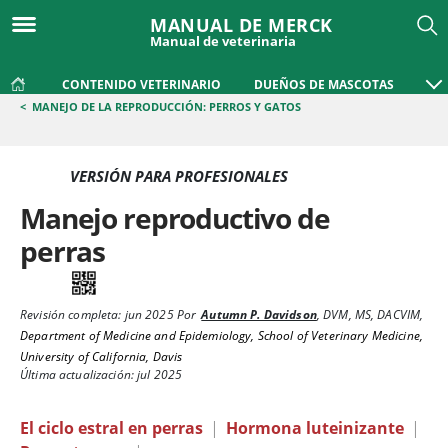
MANUAL DE MERCK
Manual de veterinaria
CONTENIDO VETERINARIO
DUEÑOS DE MASCOTAS
<
MANEJO DE LA REPRODUCCIÓN: PERROS Y GATOS
VERSIÓN PARA PROFESIONALES
Manejo reproductivo de
perras
Revisión completa:
jun 2025
Por
Autumn P. Davidson
,
DVM, MS, DACVIM
,
Department of Medicine and Epidemiology, School of Veterinary Medicine,
University of California, Davis
Última actualización: jul 2025
El ciclo estral en perras
|
Hormona luteinizante
|