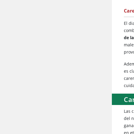
Car
El di
comb
de la
male
prov
Adem
es cl
care
cuid
Ca
Las 
del 
gana
en e