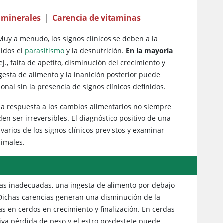
 minerales
|
Carencia de vitaminas
. Muy a menudo, los signos clínicos se deben a la
uidos el
parasitismo
y la desnutrición.
En la mayoría
ej., falta de apetito, disminución del crecimiento y
esta de alimento y la inanición posterior puede
nal sin la presencia de signos clínicos definidos.
na respuesta a los cambios alimentarios no siempre
den ser irreversibles. El diagnóstico positivo de una
arios de los signos clínicos previstos y examinar
nimales.
as inadecuadas, una ingesta de alimento por debajo
 Dichas carencias generan una disminución de la
s en cerdos en crecimiento y finalización. En cerdas
siva pérdida de peso y el estro posdestete puede