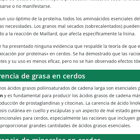
asarse o no manifestarse.
 un uso óptimo de la proteína, todos los aminoácidos esenciales de
las necesidades. Los granos mal secados (sobrecalentados) pueden 
o a la reacción de Maillard, que afecta específicamente la lisina.
e ha presentado ninguna evidencia que respalde la teoría de que e
oxicación por proteínas» en cerdos. Se ha demostrado que las raci
ntes y su uso es menos eficaz, pero no se han observado efectos tóx
rencia de grasa en cerdos
nos ácidos grasos poliinsaturados de cadena larga son esenciales 
ón
y es fundamental para producir los ácidos grasos de cadena más
oducción de prostaglandinas y citocinas. La carencia de ácido linol
osis cutánea en cuello y escápulas y un aspecto de mal estado gene
encionales para cerdos, especialmente las raciones que incluyen gra
 proporcionar grandes cantidades de ácidos grasos esenciales.
rencia de minerales en cerdos