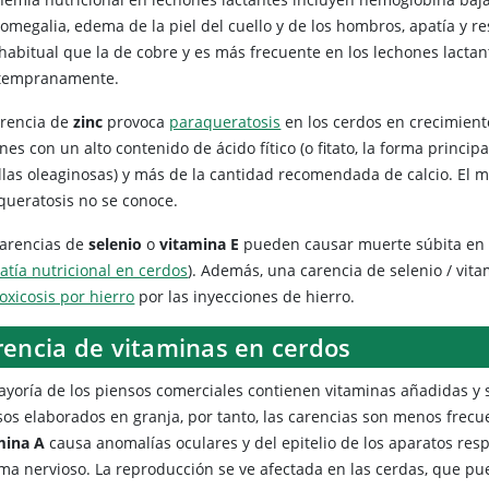
omegalia, edema de la piel del cuello y de los hombros, apatía y re
habitual que la de cobre y es más frecuente en los lechones lactan
 tempranamente.
arencia de
zinc
provoca
paraqueratosis
en los cerdos en crecimient
nes con un alto contenido de ácido fítico (o fitato, la forma princi
llas oleaginosas) y más de la cantidad recomendada de calcio. El m
queratosis no se conoce.
carencias de
selenio
o
vitamina E
pueden causar muerte súbita en c
atía nutricional en cerdos
). Además, una carencia de selenio / vit
toxicosis por hierro
por las inyecciones de hierro.
rencia de vitaminas en cerdos
ayoría de los piensos comerciales contienen vitaminas añadidas y 
sos elaborados en granja, por tanto, las carencias son menos frec
mina A
causa anomalías oculares y del epitelio de los aparatos respir
ma nervioso. La reproducción se ve afectada en las cerdas, que pue