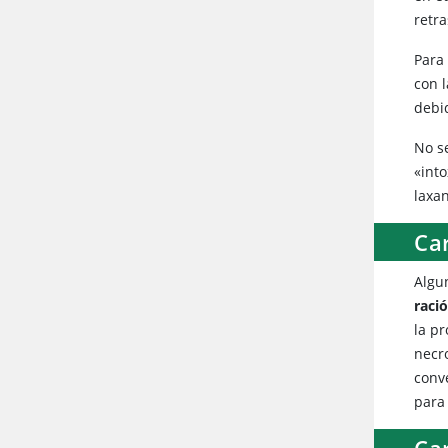
retr
Para
con 
debid
No s
«int
laxa
Ca
Algu
raci
la pr
necr
conv
para
Ca