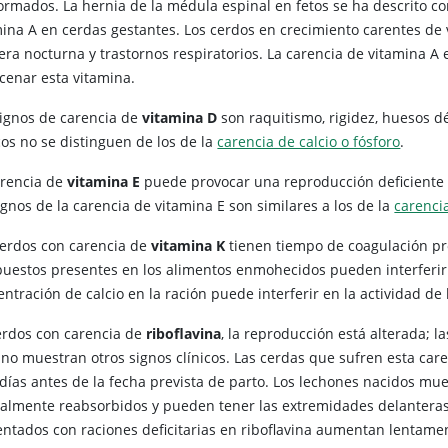
ormados. La hernia de la médula espinal en fetos se ha descrito com
mina A en cerdas gestantes. Los cerdos en crecimiento carentes de
era nocturna y trastornos respiratorios. La carencia de vitamina A 
cenar esta vitamina.
signos de carencia de
vitamina D
son raquitismo, rigidez, huesos dé
cos no se distinguen de los de la
carencia de calcio o fósforo
.
arencia de
vitamina E
puede provocar una reproducción deficiente 
ignos de la carencia de vitamina E son similares a los de la
carenci
cerdos con carencia de
vitamina K
tienen tiempo de coagulación p
uestos presentes en los alimentos enmohecidos pueden interferir e
ntración de calcio en la ración puede interferir en la actividad de 
erdos con carencia de
riboflavina
, la reproducción está alterada; 
 no muestran otros signos clínicos. Las cerdas que sufren esta ca
 días antes de la fecha prevista de parto. Los lechones nacidos mu
ialmente reabsorbidos y pueden tener las extremidades delantera
entados con raciones deficitarias en riboflavina aumentan lentamen