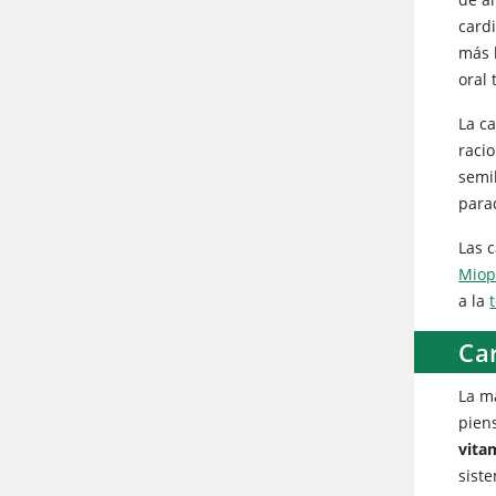
cardi
más 
oral
La c
racio
semi
para
Las 
Miop
a la
Ca
La m
pien
vita
siste