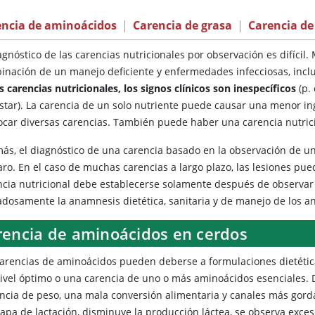
encia de aminoácidos
|
Carencia de grasa
|
Carencia de
agnóstico de las carencias nutricionales por observación es difícil
inación de un manejo deficiente y enfermedades infecciosas, incl
s carencias nutricionales, los signos clínicos son inespecíficos
(p. 
star). La carencia de un solo nutriente puede causar una menor ing
ocar diversas carencias. También puede haber una carencia nutricio
ás, el diagnóstico de una carencia basado en la observación de u
aro. En el caso de muchas carencias a largo plazo, las lesiones pue
ncia nutricional debe establecerse solamente después de observar v
adosamente la anamnesis dietética, sanitaria y de manejo de los a
rencia de aminoácidos en cerdos
carencias de aminoácidos pueden deberse a formulaciones dietétic
nivel óptimo o una carencia de uno o más aminoácidos esenciales.
ncia de peso, una mala conversión alimentaria y canales más gorda
tapa de lactación, disminuye la producción láctea, se observa exce