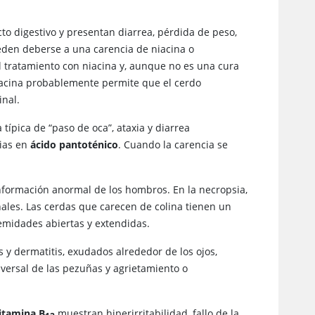
cto digestivo y presentan diarrea, pérdida de peso,
pueden deberse a una carencia de niacina o
 tratamiento con niacina y, aunque no es una cura
 niacina probablemente permite que el cerdo
inal.
ípica de “paso de oca”, ataxia y diarrea
rias en
ácido pantoténico
. Cuando la carencia se
nformación anormal de los hombros. En la necropsia,
ales. Las cerdas que carecen de colina tienen un
midades abiertas y extendidas.
 y dermatitis, exudados alrededor de los ojos,
versal de las pezuñas y agrietamiento o
itamina B​
muestran hiperirritabilidad, fallo de la