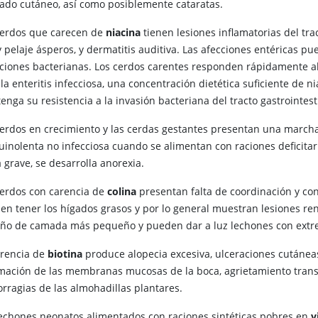
ado cutáneo, así como posiblemente cataratas.
cerdos que carecen de
niacina
tienen lesiones inflamatorias del tra
y pelaje ásperos, y dermatitis auditiva. Las afecciones entéricas 
cciones bacterianas. Los cerdos carentes responden rápidamente al
 la enteritis infecciosa, una concentración dietética suficiente de
nga su resistencia a la invasión bacteriana del tracto gastrointest
cerdos en crecimiento y las cerdas gestantes presentan una marcha t
uinolenta no infecciosa cuando se alimentan con raciones deficita
 grave, se desarrolla anorexia.
cerdos con carencia de
colina
presentan falta de coordinación y co
en tener los hígados grasos y por lo general muestran lesiones ren
ño de camada más pequeño y pueden dar a luz lechones con extre
arencia de
biotina
produce alopecia excesiva, ulceraciones cutáneas
amación de las membranas mucosas de la boca, agrietamiento trans
rragias de las almohadillas plantares.
lechones neonatos alimentados con raciones sintéticas pobres en
v