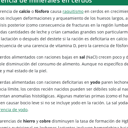
arencia de
calcio
o
fósforo
causa
raquitismo
en cerdos en crecimie
icos incluyen deformaciones y arqueamiento de los huesos largos, as
lisis posterior (como consecuencia de fracturas en la región lumb
adas cantidades de leche y crían camadas grandes son particularmen
 lactación o después del destete si la ración es deficitaria en calc
ecuencia de una carencia de vitamina D, pero la carencia de fósfo
cerdos alimentados con raciones bajas en
sal
(NaCl) crecen poco y 
ble disminución del consumo de alimento. Aunque no específico de
e y mal estado de la piel.
cerdas alimentadas con raciones deficitarias en
yodo
paren lechone
cia límite, los cerdos recién nacidos pueden ser débiles solo al na
entan anomalías histológicas. Algunas materias primas (como el ha
en causar bocio leve si no se incluye yodo en la ración. La sal y
rencia de yodo
.
carencias de
hierro
y
cobre
disminuyen la tasa de formación de Hgb
nemia nutricional en lechones lactantes incluyen hemoglobina baja,