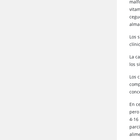
malf
vita
cegu
alma
Los 
clíni
La c
los s
Los 
comp
conce
En c
pero
4-16
parc
alim