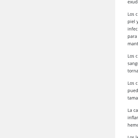
exud
Los 
piel 
infe
para
mante
Los 
sang
torna
Los 
pued
tama
La c
infl
hemo
Los 