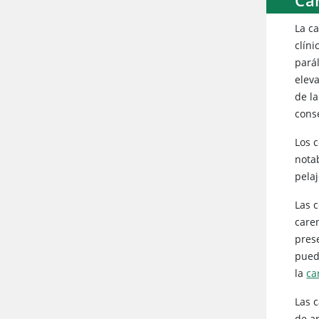
La c
clín
pará
elev
de la
cons
Los 
nota
pelaj
Las 
caren
pres
pued
la
ca
Las 
de a