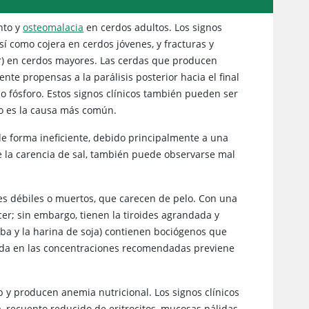
nto y
osteomalacia
en cerdos adultos. Los signos
í como cojera en cerdos jóvenes, y fracturas y
ar) en cerdos mayores. Las cerdas que producen
te propensas a la parálisis posterior hacia el final
io o fósforo. Estos signos clínicos también pueden ser
ro es la causa más común.
de forma ineficiente, debido principalmente a una
 la carencia de sal, también puede observarse mal
s débiles o muertos, que carecen de pelo. Con una
cer; sin embargo, tienen la tiroides agrandada y
ba y la harina de soja) contienen bociógenos que
odada en las concentraciones recomendadas previene
 y producen anemia nutricional. Los signos clínicos
 recuento reducido de eritrocitos, mucosas pálidas,